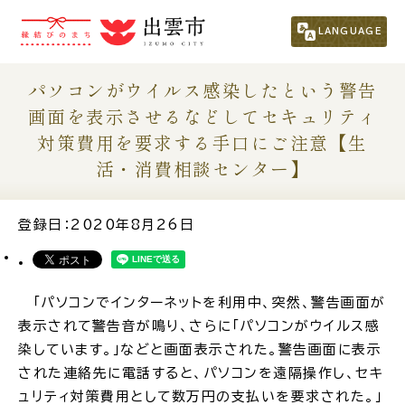
市民の方
（くらし・行政・議会）
LANGUAGE
事業者の方
パソコンがウイルス感染したという警告
画面を表示させるなどしてセキュリティ
対策費用を要求する手口にご注意【生
観光される方
活・消費相談センター】
移住・定住をお考えの方
登録日：2020年8月26日
For Foreigners
外国人の方へ
「パソコンでインターネットを利用中、突然、警告画面が
表示されて警告音が鳴り、さらに「パソコンがウイルス感
新着情報一覧
染しています。」などと画面表示された。警告画面に表示
された連絡先に電話すると、パソコンを遠隔操作し、セキ
ふるさと納税
ュリティ対策費用として数万円の支払いを要求された。」