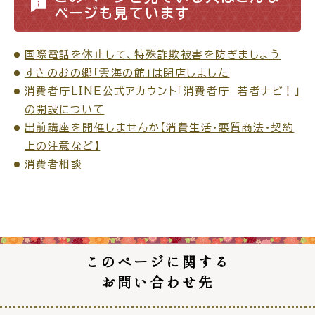
ページも見ています
国際電話を休止して、特殊詐欺被害を防ぎましょう
すさのおの郷「雲海の館」は閉店しました
高齢者・介護
病気・ケガ
消費者庁LINE公式アカウント「消費者庁 若者ナビ！」
の開設について
出前講座を開催しませんか【消費生活・悪質商法・契約
上の注意など】
おくやみ
消費者相談
目的
探
から
す
このページに関する
お問い合わせ先
届出・手続・申請
税金