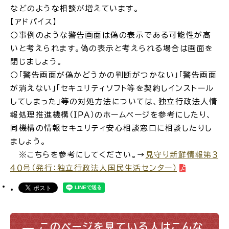
などのような相談が増えています。
【アドバイス】
場面
探
から
す
○事例のような警告画面は偽の表示である可能性が高
いと考えられます。偽の表示と考えられる場合は画面を
閉じましょう。
○「警告画面が偽かどうかの判断がつかない」「警告画面
が消えない」「セキュリティソフト等を契約しインストール
してしまった」等の対処方法については、独立行政法人情
妊娠・出産
子育て
報処理推進機構（ＩＰＡ）のホームページを参考にしたり、
同機構の情報セキュリティ安心相談窓口に相談したりし
ましょう。
※こちらを参考にしてください。→
見守り新鮮情報第３
入園・入学
結婚・離婚
４０号（発行：独立行政法人国民生活センター）
引っ越し
就職・転職・退職
このページを見ている人はこんな