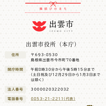
公共施設
便利なサービス
出雲市役所（本庁）
くらしの便利情報
子育て便利帳
住所
〒693-8530
島根県出雲市今市町70番地
開庁時間
午前8時30分から午後5時15分まで
（土日祝及び12月29日から1月3日まで
は除く）
ごみ出し
おたすけア
各種申請書・
様式ダ
プリ
ウンロード
法人番号
3000020322032
電話番号
0853-21-2211（代表）