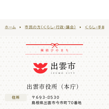
公共施設
便利なサービス
ホーム
市民の方（くらし・行政・議会）
くらし・手続
くらしの便利情報
子育て便利帳
ごみ出し
おたすけア
各種申請書・
様式ダ
出雲市役所（本庁）
プリ
ウンロード
住所
〒693-8530
島根県出雲市今市町70番地