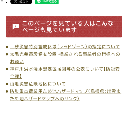
このページを見ている人はこんな
ページも見ています
高齢者・介護
病気・ケガ
土砂災害特別警戒区域（レッドゾーン）の指定について
太陽光発電設備を設置・操業される事業者の皆様への
お願い
おくやみ
神戸川洪水浸水想定区域図等の公表について【防災安
全課】
山地災害危険地区について
目的
探
から
す
防災重点農業用ため池ハザードマップ（島根県：出雲市
ため池ハザードマップへのリンク）
届出・手続・申請
税金