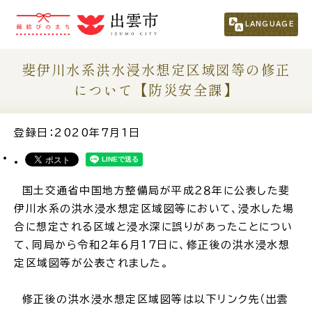
市民の方
（くらし・行政・議会）
LANGUAGE
事業者の方
斐伊川水系洪水浸水想定区域図等の修正
について【防災安全課】
観光される方
登録日：2020年7月1日
移住・定住をお考えの方
国土交通省中国地方整備局が平成２８年に公表した斐
For Foreigners
伊川水系の洪水浸水想定区域図等において、浸水した場
外国人の方へ
合に想定される区域と浸水深に誤りがあったことについ
て、同局から令和２年６月１７日に、修正後の洪水浸水想
新着情報一覧
定区域図等が公表されました。
修正後の洪水浸水想定区域図等は以下リンク先（出雲
ふるさと納税