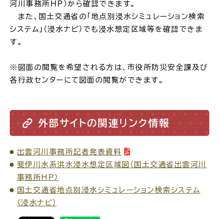
河川事務所HP）から確認できます。
また、国土交通省の「地点別浸水シミュレーション検索
場面
探
システム」（浸水ナビ）でも浸水想定区域等を確認できま
から
す
す。
※図面の閲覧を希望される方は、市役所防災安全課及び
各行政センターにて図面の閲覧ができます。
妊娠・出産
子育て
外部サイトの関連リンク情報
出雲河川事務所記者発表資料
入園・入学
結婚・離婚
斐伊川水系洪水浸水想定区域図（国土交通省出雲河川
事務所HP）
国土交通省地点別浸水シミュレーション検索システム
（浸水ナビ）
引っ越し
就職・転職・退職