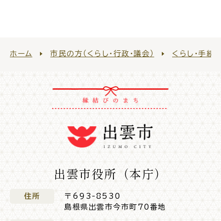
電子申請・
手続きガ
イド
ホーム
市民の方（くらし・行政・議会）
くらし・手続
出雲新話2030
防災情報サイト
出雲市総合振興計画
市役所へのアクセス
出雲市役所（本庁）
各課へのお問い合わせ
住所
〒693-8530
島根県出雲市今市町70番地