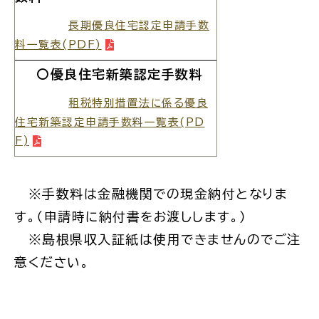
長期優良住宅認定申請手数
料一覧表(PDF)
〇優良住宅新築認定手数料
高齢者・介護
病気・ケガ
租税特別措置法に係る優良
住宅新築認定申請手数料一覧表(PD
F)
おくやみ
※手数料は金融機関での現金納付となりま
目的
探
す。（申請時に納付書をお渡しします。）
から
す
※島根県収入証紙は使用できませんのでご注
意ください。
届出・手続・申請
税金