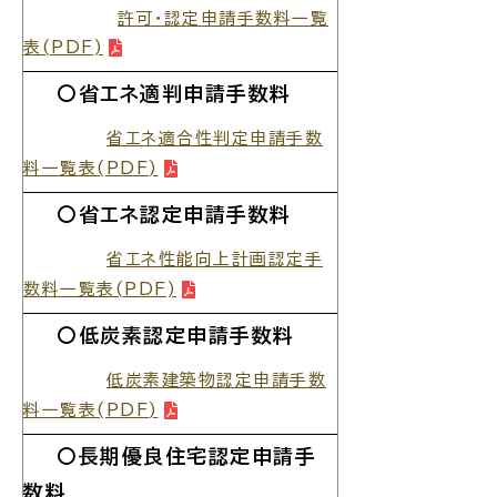
許可・認定申請手数料一覧
表(PDF)
場面
探
から
す
〇省エネ適判申請手数料
省エネ適合性判定申請手数
料一覧表(PDF)
〇省エネ認定申請手数料
妊娠・出産
子育て
省エネ性能向上計画認定手
数料一覧表(PDF)
〇低炭素認定申請手数料
入園・入学
結婚・離婚
低炭素建築物認定申請手数
料一覧表(PDF)
〇長期優良住宅認定申請手
引っ越し
就職・転職・退職
数料