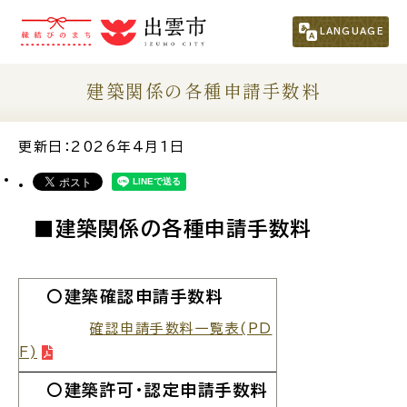
市民の方
（くらし・行政・議会）
LANGUAGE
事業者の方
建築関係の各種申請手数料
観光される方
更新日：2026年4月1日
移住・定住をお考えの方
■建築関係の各種申請手数料
For Foreigners
外国人の方へ
〇建築確認申請手数料
新着情報一覧
確認申請手数料一覧表(PD
F)
〇建築許可・認定申請手数料
ふるさと納税