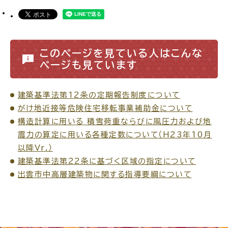
このページを見ている人はこんな
ごみ・リサイクル
防災
ページも見ています
建築基準法第12条の定期報告制度について
がけ地近接等危険住宅移転事業補助金について
各種相談窓口
担当窓口
構造計算に用いる 積雪荷重ならびに風圧力および地
震力の算定に用いる各種定数について（H23年10月
以降Vr.）
建築基準法第22条に基づく区域の指定について
出雲市中高層建築物に関する指導要綱について
ライフライン
公共交通