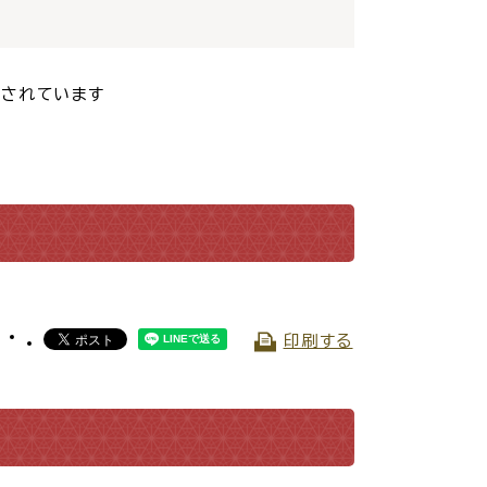
交通
公共施設
載されています
請書・
電子申請・
印刷する
ンロード
手続きガイド
030