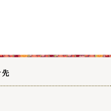
振興計画
トマップ
せ先