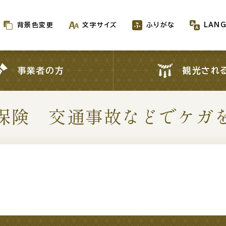
背景色変更
文字サイズ
ふりがな
LAN
背景色変更
文字サイズ
ふりがな
LAN
事業者の方
観光され
事業者の方
観光され
保険 交通事故などでケガ
新着情報一覧
が生成AIで作成されます