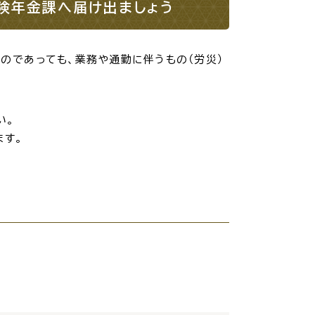
険年金課へ届け出ましょう
・入学
結婚・離婚
のであっても、業務や通勤に伴うもの（労災）
い。
ます。
・ケガ
おくやみ
サイクル
防災