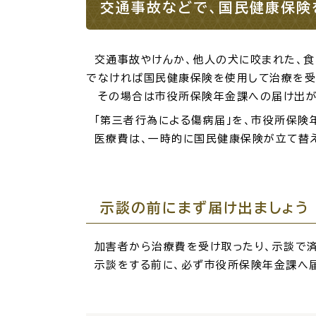
場面
探
交通事故などで、国民健康保険
から
す
妊娠
交通事故やけんか、他人の犬に咬まれた、食
でなければ国民健康保険を使用して治療を受
その場合は市役所保険年金課への届け出が
「第三者行為による傷病届」を、市役所保険
医療費は、一時的に国民健康保険が立て替え、
引っ越し
就職・転
示談の前にまず届け出ましょう
目的
探
から
す
加害者から治療費を受け取ったり、示談で済
届出・手
示談をする前に、必ず市役所保険年金課へ届