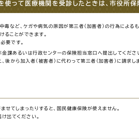
を使って医療機関を受診したときは、市役所保
・出産
子育て
入園
中毒など、ケガや病気の原因が第三者（加害者）の行為によるも
けることができます。
必要です。
年金課あるいは行政センターの保険担当窓口へ提出してくださ
後から加入者（被害者）に代わって第三者（加害者）に請求し
職・退職
高齢者・介護
病気
ませてしまったりすると、国民健康保険が使えません。
続・申請
税金
ごみ・リ
け出てください。