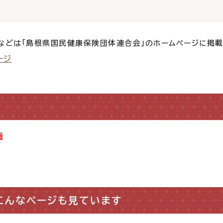
窓口
ライフライン
公共
などは「島根県国民健康保険団体連合会」のホームページに掲
ージ
便利なサービス
便利帳
ごみ出し
各種申
おたすけアプリ
様式ダウ
こんなページも見ています
出雲新話2