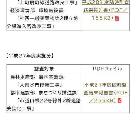
平成28年度随時監査
「上町扇町線道路改良工事」
結果報告書（PDF／
経済環境部 環境施設課
電子申請・
手続きガ
イド
155KB）
「神西一般廃棄物第２埋立処
分場進入路改良工事」
【平成２７年度実施分】
監査対象
ＰＤＦファイル
出雲新話2030
防災情報サイト
出雲市総合振興計画
農林水産部 農林基盤課
「入南水門修繕工事」
平成27年度随時監
都市建設部 まちづくり推進課
査結果報告書（PDF
市役所へのアクセス
「市道山根２２号線外２線道路
／255KB）
美装化工事」
各課へのお問い合わせ