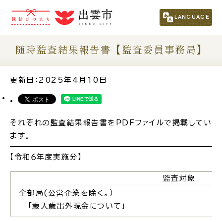
市民の方
（くらし・行政・議会）
LANGUAGE
事業者の方
随時監査結果報告書【監査委員事務局】
観光される方
更新日：2025年4月10日
移住・定住をお考えの方
それぞれの監査結果報告書をＰＤＦファイルで掲載してい
ます。
For Foreigners
外国人の方へ
【令和６年度実施分】
監査対象
新着情報一覧
全部局(公営企業を除く。）
「歳入歳出外現金について」
ふるさと納税