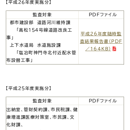
サイトマップ
【平成２６年度実施分】
監査対象
ＰＤＦファイル
都市建設部 道路河川維持課
「高松１５４号線道路改良工
平成26年度随時監
事」
査結果報告書（PDF
上下水道局 水道施設課
／164KB）
「塩冶町神門寺北付近配水管
布設替工事」
【平成２５年度実施分】
監査対象
ＰＤＦファイル
出納室、管財契約課、市民税課、健
康増進課医療対策室、市民課、文
化財課、