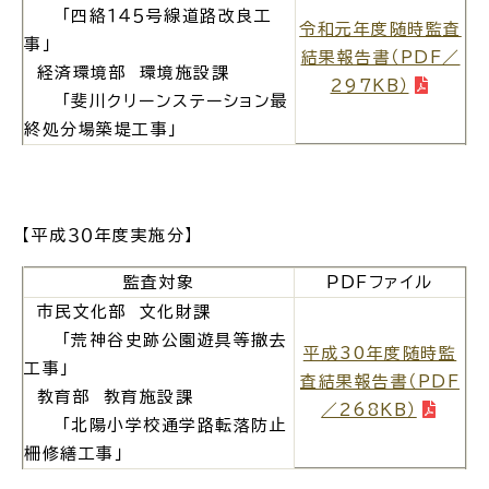
「四絡１４５号線道路改良工
令和元年度随時監査
事」
結果報告書（PDF／
経済環境部 環境施設課
297KB）
「斐川クリーンステーション最
ごみ・リサイクル
防災
終処分場築堤工事」
【平成３０年度実施分】
各種相談窓口
担当窓口
監査対象
ＰＤＦファイル
市民文化部 文化財課
「荒神谷史跡公園遊具等撤去
平成30年度随時監
工事」
査結果報告書（PDF
ライフライン
公共交通
教育部 教育施設課
／268KB）
「北陽小学校通学路転落防止
柵修繕工事」