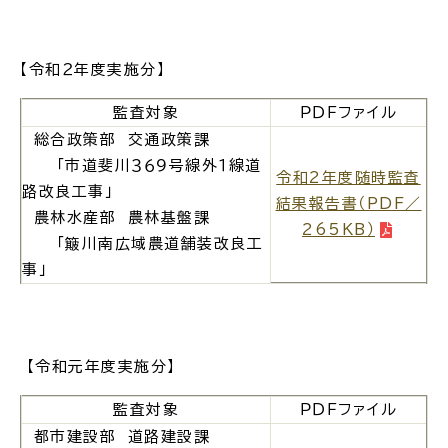
【令和２年度実施分】
高齢者・介護
病気・ケガ
監査対象
ＰＤＦファイル
総合政策部 交通政策課
「市道斐川３６９号線外１線道
令和2年度随時監査
路改良工事」
結果報告書（PDF／
農林水産部 農林基盤課
265KB）
おくやみ
「簸川南広域農道舗装改良工
事」
目的
探
から
す
【令和元年度実施分】
監査対象
ＰＤＦファイル
都市建設部 道路建設課
届出・手続・申請
税金