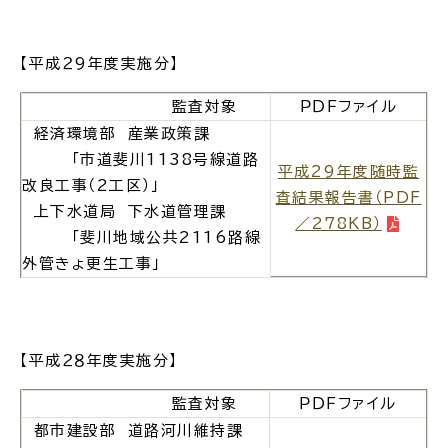
公共施設
【平成２9年度実施分】
便利なサービス
監査対象
ＰＤＦファイル
経済環境部 産業政策課
「市道斐川1138号線道路
平成29年度随時監
改良工事（2工区）」
査結果報告書（PDF
上下水道局 下水道管理課
／278KB）
くらしの便利情報
子育て便利帳
「斐川地域公共2116路線
外管きょ更生工事」
ごみ出し
おたすけア
各種申請書・
様式ダ
【平成２８年度実施分】
プリ
ウンロード
監査対象
ＰＤＦファイル
都市建設部 道路河川維持課