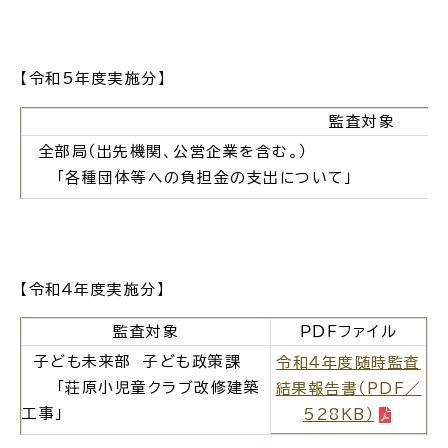
場面
探
から
す
【令和5年度実施分】
監査対象
全部局（出先機関、公営企業を含む。）
「各種団体等への負担金の支出について」
妊娠・出産
子育て
【令和４年度実施分】
入園・入学
結婚・離婚
監査対象
ＰＤＦファイル
子ども未来部 子ども政策課
令和４年度随時監査
「荘原小児童クラブ改修建築
結果報告書（PDF／
工事」
528KB）
引っ越し
就職・転職・退職