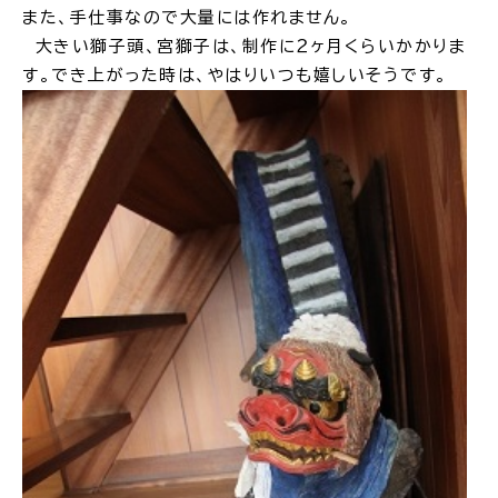
また、手仕事なので大量には作れません。
公共施設
大きい獅子頭、宮獅子は、制作に２ヶ月くらいかかりま
す。でき上がった時は、やはりいつも嬉しいそうです。
便利なサービス
くらしの便利情報
子育て便利帳
ごみ出し
おたすけア
各種申請書・
様式ダ
プリ
ウンロード