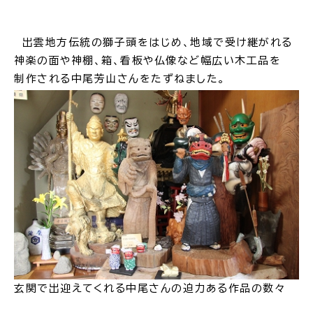
場面
探
出雲地方伝統の獅子頭をはじめ、地域で受け継がれる
から
す
神楽の面や神棚、箱、看板や仏像など幅広い木工品を
制作される中尾芳山さんをたずねました。
妊娠・出産
子育て
入園・入学
結婚・離婚
玄関で出迎えてくれる中尾さんの迫力ある作品の数々
引っ越し
就職・転職・退職