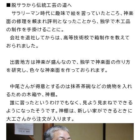
■脱サラから伝統工芸の道へ
サラリーマン時代に趣味で絵を習っていたところ、神楽
面の修理を頼まれ評判となったことから、独学で木工品
の制作を手掛けることに。
高齢者・介護
病気・ケガ
会社を退社してからは、高等技術校で箱制作を教えて
おられました。
出雲地方は神楽が盛んなので、独学で神楽面の作り方
を研究し、色々な神楽面を作っておられます。
おくやみ
中尾さんが
得意とするのは抹茶茶碗などの焼物を入れ
目的
探
るための木箱や、神棚。
から
す
誰に習ったというわけでもなく、見よう見まねでできる
ようになったそうです。神棚は、新しい家ができるときに
大工さんから注文が入ります。
届出・手続・申請
税金