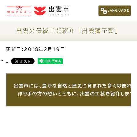
市民の方
（くらし・行政・議会）
LANGUAGE
事業者の方
出雲の伝統工芸紹介「出雲獅子頭」
観光される方
更新日：2018年2月19日
移住・定住をお考えの方
出雲市には、豊かな自然と歴史に育まれた多くの優れた
For Foreigners
外国人の方へ
作り手の方の想いとともに、出雲の工芸を紹介します
新着情報一覧
ふるさと納税