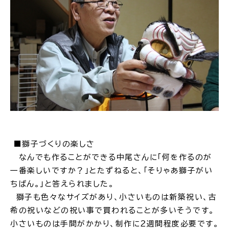
ごみ・リサイクル
防災
各種相談窓口
担当窓口
■獅子づくりの楽しさ
なんでも作ることができる中尾さんに「何を作るのが
一番楽しいですか？」とたずねると、「そりゃあ獅子がい
ライフライン
公共交通
ちばん。」と答えられました。
獅子も色々なサイズがあり、小さいものは新築祝い、古
希の祝いなどの祝い事で買われることが多いそうです。
小さいものは手間がかかり、制作に２週間程度必要です。