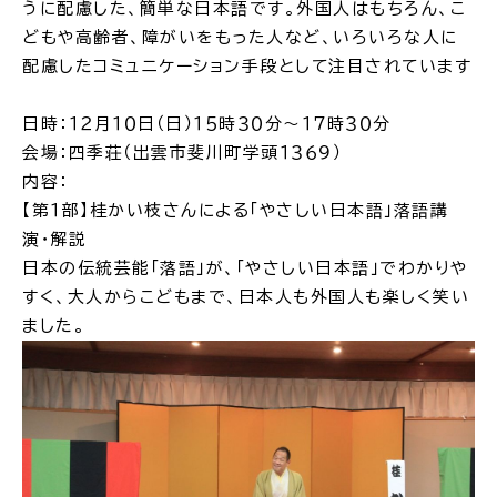
うに配慮した、簡単な日本語です。外国人はもちろん、こ
どもや高齢者、障がいをもった人など、いろいろな人に
場面
探
配慮したコミュニケーション手段として注目されています
から
す
日時：１２月１０日（日）１５時３０分～１７時３０分
会場：四季荘（出雲市斐川町学頭１３６９）
内容：
【第１部】桂かい枝さんによる「やさしい日本語」落語講
妊娠・出産
子育て
演・解説
日本の伝統芸能「落語」が、「やさしい日本語」でわかりや
すく、大人からこどもまで、日本人も外国人も楽しく笑い
ました。
入園・入学
結婚・離婚
引っ越し
就職・転職・退職