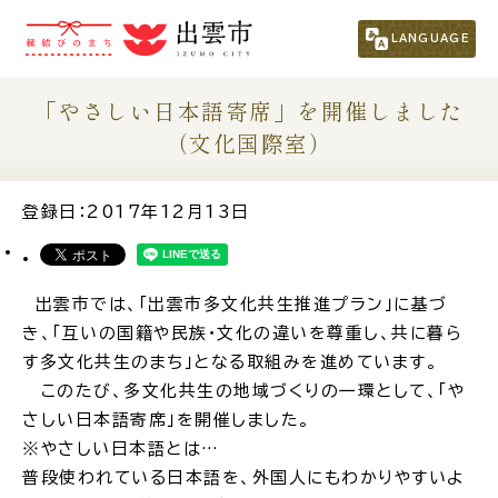
市民の方
（くらし・行政・議会）
LANGUAGE
事業者の方
「やさしい日本語寄席」を開催しました
（文化国際室）
観光される方
登録日：2017年12月13日
移住・定住をお考えの方
出雲市では、「出雲市多文化共生推進プラン」に基づ
For Foreigners
き、「互いの国籍や民族・文化の違いを尊重し、共に暮ら
外国人の方へ
す多文化共生のまち」となる取組みを進めています。
このたび、多文化共生の地域づくりの一環として、「や
新着情報一覧
さしい日本語寄席」を開催しました。
※やさしい日本語とは…
普段使われている日本語を、外国人にもわかりやすいよ
ふるさと納税