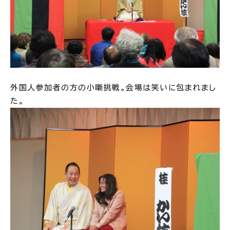
高齢者・介護
病気・ケガ
外国人参加者の方の小噺挑戦。会場は笑いに包まれまし
た。
おくやみ
目的
探
から
す
届出・手続・申請
税金