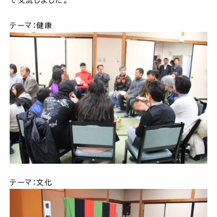
で交流しました。
公共施設
テーマ：健康
便利なサービス
くらしの便利情報
子育て便利帳
ごみ出し
おたすけア
各種申請書・
様式ダ
プリ
ウンロード
テーマ：文化