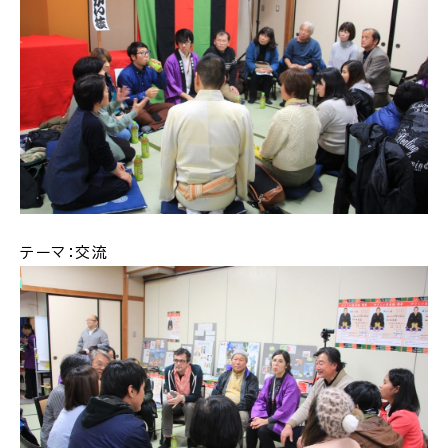
電子申請・
手続きガ
イド
出雲新話2030
防災情報サイト
出雲市総合振興計画
テーマ：交流
市役所へのアクセス
各課へのお問い合わせ