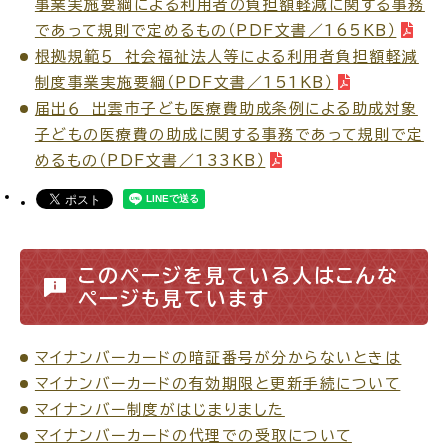
事業実施要綱による利用者の負担額軽減に関する事務
であって規則で定めるもの（PDF文書／165KB）
電子申請・
手続きガ
根拠規範５ 社会福祉法人等による利用者負担額軽減
イド
制度事業実施要綱（PDF文書／151KB）
届出６ 出雲市子ども医療費助成条例による助成対象
子どもの医療費の助成に関する事務であって規則で定
めるもの（PDF文書／133KB）
出雲新話2030
防災情報サイト
出雲市総合振興計画
このページを見ている人はこんな
ページも見ています
市役所へのアクセス
マイナンバーカードの暗証番号が分からないときは
マイナンバーカードの有効期限と更新手続について
各課へのお問い合わせ
マイナンバー制度がはじまりました
マイナンバーカードの代理での受取について