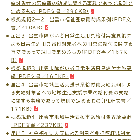
療対象者の医療費の助成に関する事務であって規則で
公共施設
定めるもの（PDF文書／296KB）
根拠規範２―２ 出雲市福祉医療費助成条例（PDF文
書／210KB）
便利なサービス
届出３ 出雲市障がい者日常生活用具給付実施要綱に
よる日常生活用具給付対象者への用具の給付に関する
事務であって規則で定めるもの（PDF文書／167K
B）
根拠規範３ 出雲市障がい者日常生活用具給付実施要
くらしの便利情報
子育て便利帳
綱（PDF文書／165KB）
届出４ 出雲市地域生活支援事業給付費支給要綱によ
る支給対象者への地域生活支援事業の給付費の支給
に関する事務であって規則で定めるもの（PDF文書／
ごみ出し
おたすけア
各種申請書・
様式ダ
171KB）
プリ
ウンロード
根拠規範４ 出雲市地域生活支援事業給付費支給要綱
（PDF文書／237KB）
届出５ 社会福祉法人等による利用者負担額軽減制度