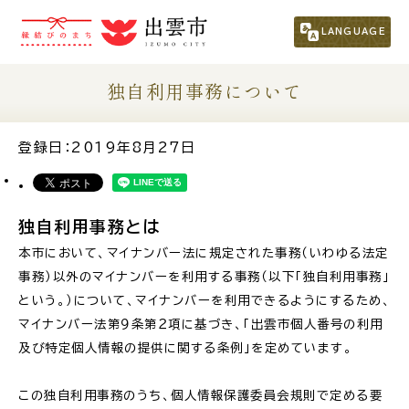
市民の方
（くらし・行政・議会）
LANGUAGE
事業者の方
独自利用事務について
観光される方
登録日：2019年8月27日
移住・定住をお考えの方
独自利用事務とは
本市において、マイナンバー法に規定された事務（いわゆる法定
For Foreigners
事務）以外のマイナンバーを利用する事務（以下「独自利用事務」
外国人の方へ
という。
）
について、マイナンバーを利用できるようにするため、
マイナンバー法第９条第２項に基づき、「出雲市個人番号の利用
新着情報一覧
及び特定個人情報の提供に関する条例」を定めています。
ふるさと納税
この独自利用事務のうち、個人情報保護委員会規則で定める要