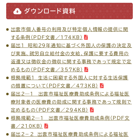
ダウンロード資料
出雲市個人番号の利用及び特定個人情報の提供に関
ごみ・リサイクル
防災
する条例（PDF文書／174KB）
届出１ 昭和２９年通知に基づく外国人の保護の決定及
び実施、就労自立給付金の支給、保護に要する費用の
返還又は徴収金の徴収に関する事務であって規定で定
めるもの（PDF文書／357KB）
各種相談窓口
担当窓口
根拠規範１ 生活に困窮する外国人に対する生活保護
の措置について（PDF文書／473KB）
届出２―１ 出雲市福祉医療費助成条例による福祉医
療対象者の医療費の助成に関する事務であって規則で
定めるもの（PDF文書／294KB）
ライフライン
公共交通
根拠規範２―１ 出雲市福祉医療費助成条例（PDF文
書／210KB）
届出２－２ 出雲市福祉医療費助成条例による福祉医