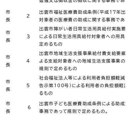
返還又は徴収金の徴収に関する事務であっ
市
出雲市福祉医療費助成条例（平成17年出雲
2
長
対象者の医療費の助成に関する事務であっ
出雲市障がい者日常生活用具給付実施要綱（
高齢者・介護
病気・ケガ
市
３
による日常生活用具給付対象者への用具の
長
定めるもの
出雲市地域生活支援事業給付費支給要綱（平
市
4
よる支給対象者への地域生活支援事業の給
長
おくやみ
規則で定めるもの
社会福祉法人等による利用者負担額軽減制
市
5
告示第100号）による利用者の負担額軽減
目的
探
長
から
す
るもの
市
出雲市子ども医療費助成条例による助成対
6
長
事務であって規則で定めるもの。
届出・手続・申請
税金