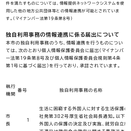
件を満たすものについては、情報提供ネットワークシステムを使
用した他の地方公共団体等との情報連携が可能とされていま
場面
探
す。（マイナンバー法第１９条第８号）
から
す
独自利用事務の情報連携に係る届出について
本市の独自利用事務のうち、情報連携を行うものについ
ては、次のとおり個人情報保護委員会に届出（マイナンバ
ー法第１９条第８号及び個人情報保護委員会規則第４条
妊娠・出産
子育て
第１号に基づく届出）を行っており、承認されています。
執行
番号
独自利用事務の名称
入園・入学
結婚・離婚
機関
生活に困窮する外国人に対する生活保護の措
市
社発第382号厚生省社会局長通知。以下「昭
1
長
外国人の保護の決定及び実施、就労自立給
引っ越し
就職・転職・退職