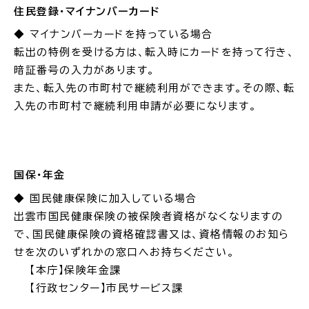
住民登録・マイナンバーカード
◆ マイナンバーカードを持っている場合
場面
探
から
す
転出の特例を受ける方は、転入時にカードを持って行き、
暗証番号の入力があります。
また、転入先の市町村で継続利用ができます。その際、転
入先の市町村で継続利用申請が必要になります。
妊娠・出産
子育て
国保・年金
◆ 国民健康保険に加入している場合
出雲市国民健康保険の被保険者資格がなくなりますの
入園・入学
結婚・離婚
で、国民健康保険の資格確認書又は、資格情報のお知ら
せを次のいずれかの窓口へお持ちください。
【本庁】保険年金課
【行政センター】市民サービス課
引っ越し
就職・転職・退職