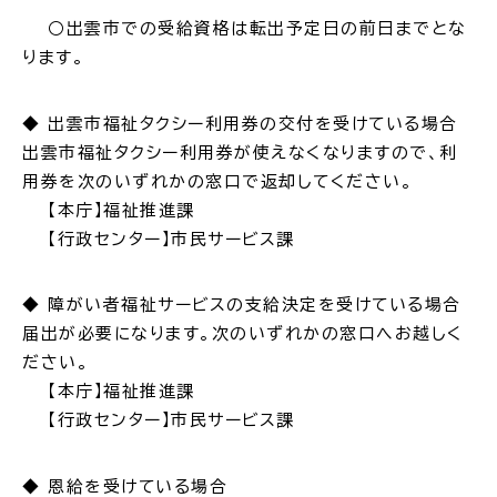
○出雲市での受給資格は転出予定日の前日までとな
電子申請・
手続きガ
ります。
イド
◆ 出雲市福祉タクシー利用券の交付を受けている場合
出雲市福祉タクシー利用券が使えなくなりますので、利
用券を次のいずれかの窓口で返却してください。
【本庁】福祉推進課
【行政センター】市民サービス課
出雲新話2030
防災情報サイト
出雲市総合振興計画
◆ 障がい者福祉サービスの支給決定を受けている場合
届出が必要になります。次のいずれかの窓口へお越しく
市役所へのアクセス
ださい。
【本庁】福祉推進課
【行政センター】市民サービス課
各課へのお問い合わせ
◆ 恩給を受けている場合