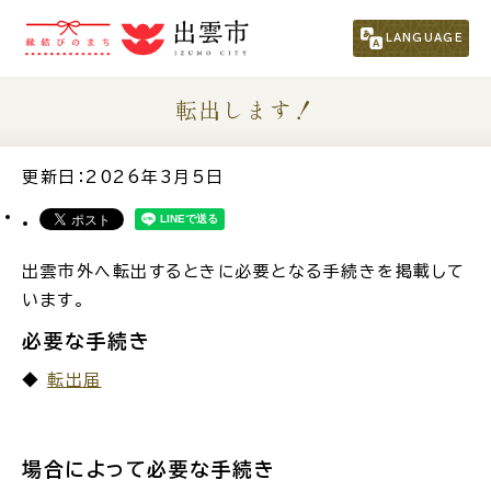
市民の方
（くらし・行政・議会）
LANGUAGE
事業者の方
転出します！
観光される方
更新日：2026年3月5日
移住・定住をお考えの方
出雲市外へ転出するときに必要となる手続きを掲載して
います。
For Foreigners
外国人の方へ
必要な手続き
◆
転出届
新着情報一覧
場合によって必要な手続き
ふるさと納税