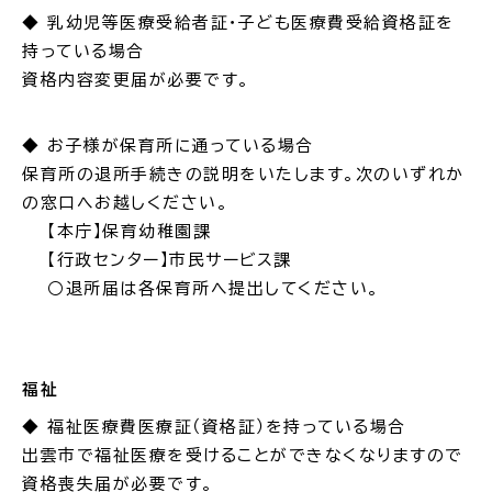
◆ 乳幼児等医療受給者証・子ども医療費受給資格証を
公共施設
持っている場合
資格内容変更届が必要です。
便利なサービス
◆ お子様が保育所に通っている場合
保育所の退所手続きの説明をいたします。次のいずれか
の窓口へお越しください。
【本庁】保育幼稚園課
くらしの便利情報
子育て便利帳
【行政センター】市民サービス課
○退所届は各保育所へ提出してください。
ごみ出し
おたすけア
各種申請書・
様式ダ
福祉
プリ
ウンロード
◆ 福祉医療費医療証（資格証）を持っている場合
出雲市で福祉医療を受けることができなくなりますので
資格喪失届が必要です。