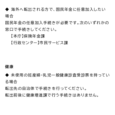
◆ 海外へ転出される方で、国民年金に任意加入したい
場合
国民年金の任意加入手続きが必要です。次のいずれかの
高齢者・介護
病気・ケガ
窓口で手続きしてください。
【本庁】保険年金課
【行政センター】市民サービス課
おくやみ
健康
◆ 未使用の妊産婦・乳児一般健康診査受診票を持ってい
目的
探
から
す
る場合
転出先の自治体で手続きを行ってください。
転出前後に健康増進課で行う手続きはありません。
届出・手続・申請
税金