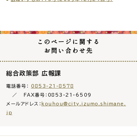
公共施設
便利なサービス
このページに関する
お問い合わせ先
くらしの便利情報
子育て便利帳
総合政策部 広報課
電話番号：
0853-21-8578
FAX番号：0853-21-6509
メールアドレス：
kouhou@city.izumo.shimane.
ごみ出し
おたすけア
各種申請書・
様式ダ
プリ
ウンロード
jp