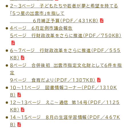
２～３ページ 子どもたちや若者が夢と希望を持てる
「５つ星の出雲市」を指して
６月補正予算（PDF／431KB）
４ページ ６月定例市議会報告
高齢者・介護
病気・ケガ
５ページ 行財政改革をさらに推進（PDF／750KB）
６～７ページ 行財政改革をさらに推進（PDF／555
KB）
８ページ 合併後初 出雲市指定文化財として６件を指
おくやみ
定
９ページ 食育だより（PDF／1387KB）
目的
探
１０～１１ページ 図書情報コーナー（PDF／1310K
から
す
B）
１２～１３ページ えこ～通信 第１４号（PDF／1125
KB）
１４～１５ページ ８月の生涯学習情報（PDF／467K
B）
届出・手続・申請
税金