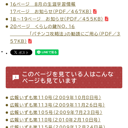
１６ページ ８月の生涯学習情報
１７ページ お知らせ（PDF／467KB）
１８～１９ページ お知らせ（PDF／455KB）
２０ページ くらしの鍵ＮО．１６
ごみ・リサイクル
防災
「パチンコ攻略法」の勧誘にご用心（PDF／3
57KB）
各種相談窓口
担当窓口
このページを見ている人はこんな
ページも見ています
広報いずも第110号（2009年10月8日号）
ライフライン
公共交通
広報いずも第113号（2009年11月26日号）
広報いずも第105号（2009年7月23日号）
広報いずも第118号（2010年2月10日号）
広報いずも第115号（2009年12月24日号）