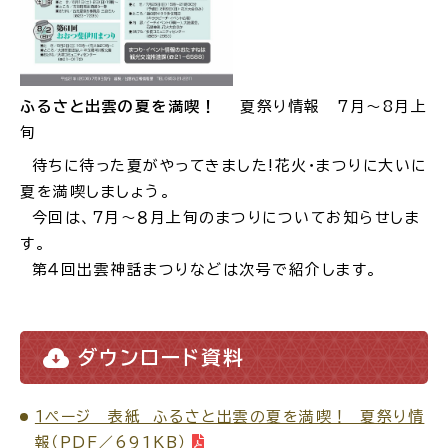
場面
探
から
す
ふるさと出雲の夏を満喫！
夏祭り情報 7月～8月上
旬
待ちに待った夏がやってきました!花火・まつりに大いに
夏を満喫しましょう。
妊娠・出産
子育て
今回は、７月～８月上旬のまつりについてお知らせしま
す。
第４回出雲神話まつりなどは次号で紹介します。
入園・入学
結婚・離婚
ダウンロード資料
１ページ 表紙 ふるさと出雲の夏を満喫！ 夏祭り情
引っ越し
就職・転職・退職
報（PDF／691KB）