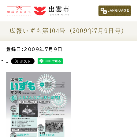
市民の方
（くらし・行政・議会）
LANGUAGE
事業者の方
広報いずも第104号（2009年7月9日号）
観光される方
登録日：2009年7月9日
移住・定住をお考えの方
For Foreigners
外国人の方へ
新着情報一覧
ふるさと納税