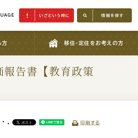
GUAGE
いざという時に
情報を探す
GUAGE
いざという時に
情報を探す
る方
移住・定住をお考えの方
る方
移住・定住をお考えの方
価報告書【教育政策
ふるさと納税
印刷する