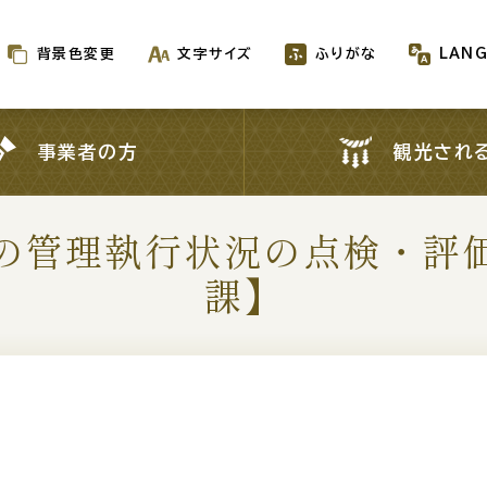
背景色変更
文字サイズ
ふりがな
LAN
背景色変更
文字サイズ
ふりがな
LAN
事業者の方
観光され
事業者の方
観光され
の管理執行状況の点検・評
新着情報一覧
課】
が生成AIで作成されます