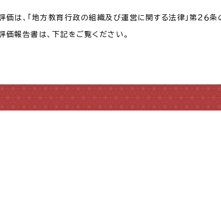
評価は、「地方教育行政の組織及び運営に関する法律」第２６条
評価報告書は、下記をご覧ください。
・出産
子育て
入園
職・退職
高齢者・介護
病気
続・申請
税金
ごみ・リ