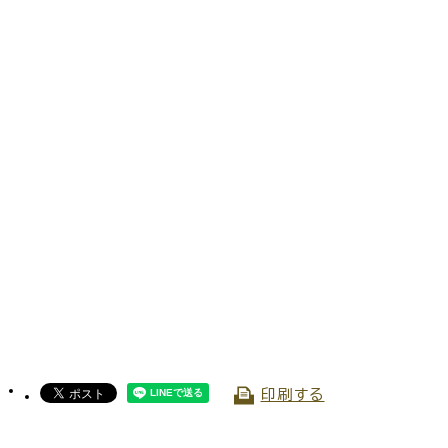
交通
公共施設
請書・
電子申請・
ンロード
手続きガイド
印刷する
030