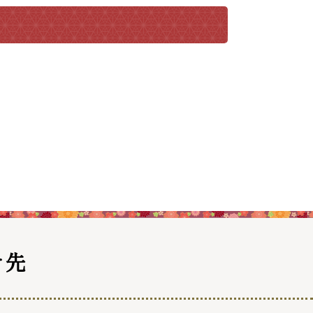
振興計画
トマップ
せ先