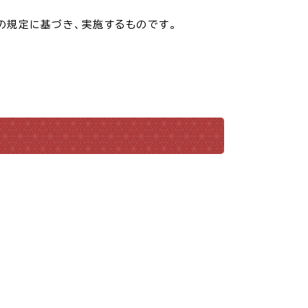
の規定に基づき、実施するものです。
・入学
結婚・離婚
・ケガ
おくやみ
サイクル
防災