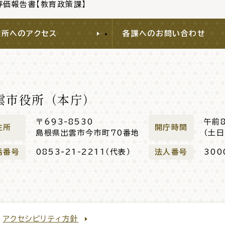
価報告書【教育政策課】
役所へのアクセス
各課へのお問い合わせ
雲市役所（本庁）
〒693-8530
午前
住所
開庁時間
島根県出雲市今市町70番地
（土
話番号
0853-21-2211（代表）
法人番号
300
アクセシビリティ方針
閉じる