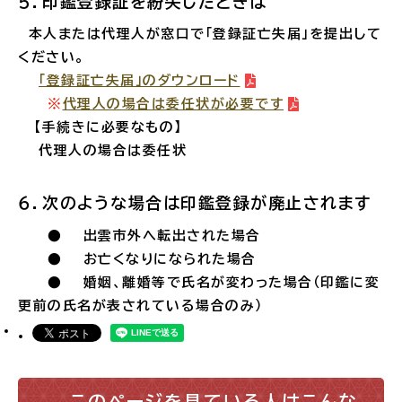
５．印鑑登録証を紛失したときは
電子申請・
手続きガ
本人または代理人が窓口で「登録証亡失届」を提出して
イド
ください。
「登録証亡失届」のダウンロード
※
代理人の場合は委任状が必要です
【手続きに必要なもの】
代理人の場合は委任状
６．次のような場合は印鑑登録が廃止されます
出雲新話2030
防災情報サイト
出雲市総合振興計画
●
出雲市外へ転出された場合
●
お亡くなりになられた場合
●
婚姻、離婚等で氏名が変わった場合（印鑑に変
市役所へのアクセス
更前の氏名が表されている場合のみ）
各課へのお問い合わせ
このページを見ている人はこんな