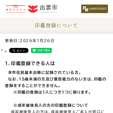
市民の方
（くらし・行政・議会）
LANGUAGE
事業者の方
印鑑登録について
観光される方
更新日：2026年1月26日
移住・定住をお考えの方
１．印鑑登録できる人は
For Foreigners
本市住民基本台帳に記録されている方。
外国人の方へ
なお、１５歳未満の方及び意思能力のない方は、印鑑の
登録をすることができません。
新着情報一覧
※印鑑の登録は１人につき１つに限ります。
※
成年被後見人の方の印鑑登録について
ふるさと納税
成年被後見人の方は、成年被後見人ご本人が窓口に