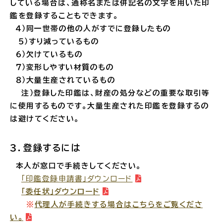
している場合は、通称名または併記名の文字を用いた
印
鑑を登録することもできます。
４）同一世帯の他の人がすでに登録したもの
５）すり減っているもの
６）欠けているもの
高齢者・介護
病気・ケガ
７）変形しやすい材質のもの
８）大量生産されているもの
注）登録した印鑑は、財産の処分などの重要な取引等
に使用するものです。
大量生産された印鑑を登録するの
おくやみ
は避けてください。
目的
探
３．登録するには
から
す
本人が窓口で手続きしてください。
「印鑑登録申請書」ダウンロード
「委任状」ダウンロード
※
代理人が手続きする場合はこちらをご覧くださ
い。
届出・手続・申請
税金