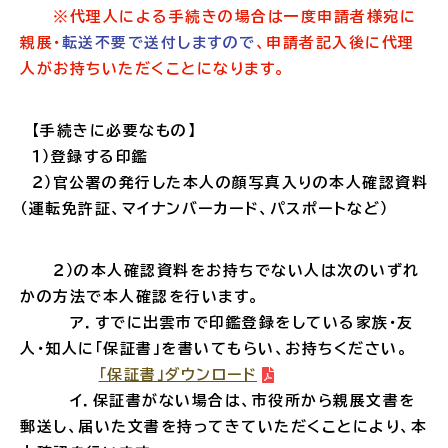
※代理人による手続きの場合は一度申請者様宛に
親展・
転送不要で送付しますので
、申請者記入後に代理
人がお持ちいただくことになります。
ごみ・リサイクル
防災
【手続きに必要なもの】
１）登録する印鑑
２）官公署の発行した本人の顔写真入りの本人確認資料
（運転免許証、マイナンバーカード、パスポートなど）
各種相談窓口
担当窓口
２）の本人確認資料をお持ちでない人は次のいずれ
かの方法で本人確認を行います。
ア．すでに出雲市で印鑑登録をしている家族・友
人・知人に「保証書」を書いてもらい、お持ちください。
ライフライン
公共交通
「保証書」ダウンロード
イ．保証書がない場合は、市役所から親展文書を
郵送し、届いた文書を持ってきていただくことにより、本