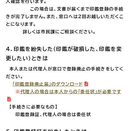
人確認を行います。
公共施設
この場合は、文書が届くまで印鑑登録の手続
きが完了しません。また、窓口へは２回お越しいただくこ
とになります。
便利なサービス
詳しくは市民課にご相談ください。
４．印鑑を紛失した（印鑑が破損した、印鑑を変
更したい）ときは
くらしの便利情報
子育て便利帳
本人または代理人が窓口で登録廃止の手続きをしてく
ださい。
「印鑑登録廃止届」のダウンロード
※
代理人の場合は本人からの「委任状」が必要です
ごみ出し
おたすけア
各種申請書・
様式ダ
【手続きに必要なもの】
プリ
ウンロード
印鑑登録証、代理人の場合は委任状