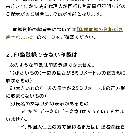
来庁され、かつ法定代理人が同行し登記事項証明などの
ご提示がある場合は、登録が可能となります。
場面
探
から
す
登録資格の趣旨等については
「印鑑登録の資格が見
直されました」
のページをご確認ください。
２．印鑑登録できない印鑑は
妊娠・出産
子育て
次のような印鑑は印鑑登録できません。
１）小さいもの（一辺の長さが８ミリメートルの正方形に
収まるもの）
２）大きいもの（一辺の長さが２５ミリメートルの正方形
入園・入学
結婚・離婚
に収まらないもの）
３）氏名の文字以外の表示があるもの
ア．ただし「～之印」「～之章」は入っていてもかま
いません。
イ．外国人住民の方で通称名または併記名登録を
引っ越し
就職・転職・退職