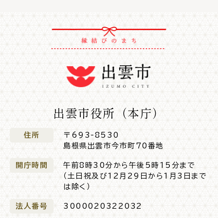
場面
探
から
す
妊娠・出産
子育て
出雲市役所（本庁）
住所
〒693-8530
島根県出雲市今市町70番地
入園・入学
結婚・離婚
開庁時間
午前8時30分から午後5時15分まで
（土日祝及び12月29日から1月3日まで
は除く）
法人番号
3000020322032
引っ越し
就職・転職・退職