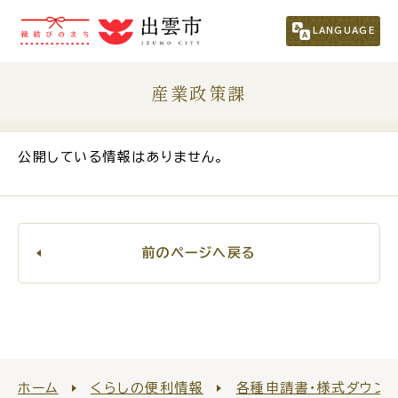
市民の方
（くらし・行政・議会）
LANGUAGE
事業者の方
産業政策課
観光される方
公開している情報はありません。
移住・定住をお考えの方
前のページへ戻る
For Foreigners
外国人の方へ
新着情報一覧
ふるさと納税
ホーム
くらしの便利情報
各種申請書・様式ダウン