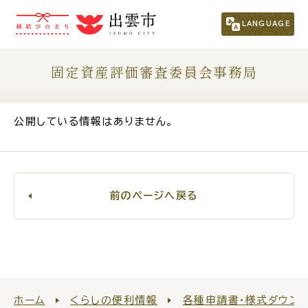
市民の方
（くらし・行政・議会）
LANGUAGE
事業者の方
固定資産評価審査委員会事務局
観光される方
公開している情報はありません。
移住・定住をお考えの方
前のページへ戻る
For Foreigners
外国人の方へ
新着情報一覧
ふるさと納税
ホーム
くらしの便利情報
各種申請書・様式ダウン