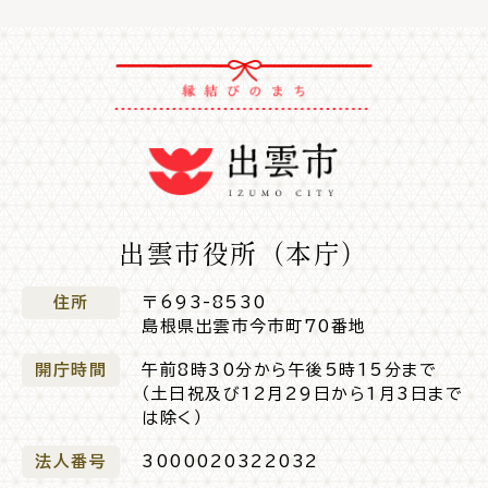
場面
探
から
す
妊娠・出産
子育て
出雲市役所（本庁）
住所
〒693-8530
島根県出雲市今市町70番地
入園・入学
結婚・離婚
開庁時間
午前8時30分から午後5時15分まで
（土日祝及び12月29日から1月3日まで
は除く）
法人番号
3000020322032
引っ越し
就職・転職・退職