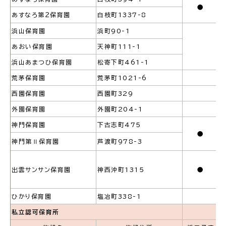
●
あすなろ第２保育園
白枝町1337-8
浜山保育園
浜町90-1
あおい保育園
天神町111-1
ごみ・リサイクル
防災
浜山あまつひ保育園
松寄下町461‐1
荒茅保育園
荒茅町1021-6
西園保育園
西園町329
外園保育園
外園町204-1
各種相談窓口
担当窓口
神門保育園
下古志町475
●
神門第Ⅱ保育園
芦渡町978-3
出雲サンサン保育園
神西沖町1315
●
ライフライン
公共交通
ひかり保育園
塩冶町338-1
私立認可保育所