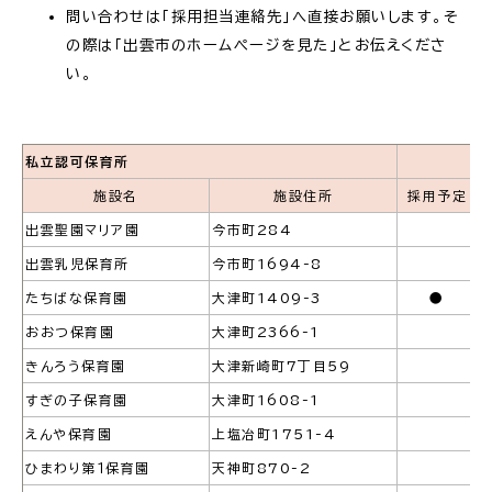
問い合わせは「採用担当連絡先」へ直接お願いします。そ
の際は「出雲市のホームページを見た」とお伝えくださ
場面
探
から
す
い。
私立認可保育所
施設名
施設住所
採用予定
妊娠・出産
子育て
出雲聖園マリア園
今市町284
出雲乳児保育所
今市町1694-8
たちばな保育園
大津町1409-3
●
おおつ保育園
大津町2366-1
入園・入学
結婚・離婚
きんろう保育園
大津新崎町7丁目59
すぎの子保育園
大津町1608-1
えんや保育園
上塩冶町1751-4
ひまわり第１保育園
天神町870-2
引っ越し
就職・転職・退職