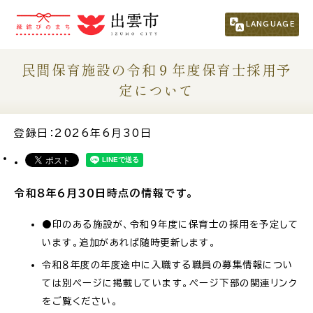
市民の方
（くらし・行政・議会）
LANGUAGE
事業者の方
民間保育施設の令和９年度保育士採用予
定について
観光される方
登録日：2026年6月30日
移住・定住をお考えの方
令和８年６月３０
日時点の情報です。
For Foreigners
外国人の方へ
●印のある施設が、令和９年度に保育士の採用を予定して
います。追加があれば随時更新します。
新着情報一覧
令和８年度の年度途中に入職する職員の募集情報につい
ては別ページに掲載しています。ページ下部の関連リンク
ふるさと納税
をご覧ください。