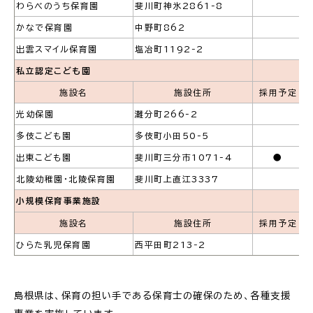
わらべのうち保育園
斐川町神氷2861-8
電子申請・
手続きガ
かなで保育園
中野町862
イド
出雲スマイル保育園
塩冶町1192‐2
私立認定こども園
施設名
施設住所
採用予定
光幼保園
灘分町266-2
多伎こども園
多伎町小田50-5
出東こども園
斐川町三分市1071-4
●
出雲新話2030
防災情報サイト
出雲市総合振興計画
北陵幼稚園・北陵保育園
斐川町上直江3337
小規模保育事業施設
市役所へのアクセス
施設名
施設住所
採用予定
ひらた乳児保育園
西平田町213‐2
各課へのお問い合わせ
島根県は、保育の担い手である保育士の確保のため、各種支援