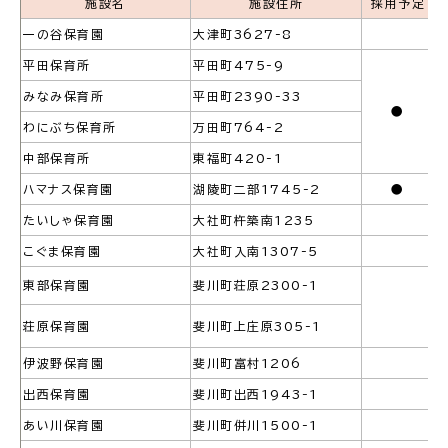
施設名
施設住所
採用予定
公共施設
一の谷保育園
大津町3627-8
平田保育所
平田町475-9
みなみ保育所
平田町2390-33
便利なサービス
●
わにぶち保育所
万田町764-2
中部保育所
東福町420-1
ハマナス保育園
湖陵町二部1745-2
●
たいしゃ保育園
大社町杵築南1235
くらしの便利情報
子育て便利帳
こぐま保育園
大社町入南1307-5
東部保育園
斐川町荘原2300-1
荘原保育園
斐川町上庄原305-1
ごみ出し
おたすけア
各種申請書・
様式ダ
プリ
ウンロード
伊波野保育園
斐川町富村1206
出西保育園
斐川町出西1943‐1
あい川保育園
斐川町併川1500-1