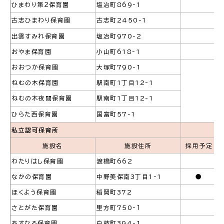
ひまわり第２保育園
塩冶町869-1
古志ひまわり保育園
古志町2450-1
出雲すみれ保育園
塩冶町970-2
おやま保育園
小山町618-1
高齢者・介護
病気・ケガ
おおつか保育園
大塚町790-1
ねむの木保育園
駅南町1丁目12-1
ねむの木夜間保育園
駅南町1丁目12-1
おくやみ
ひらた西保育園
国富町57-1
私立認可保育所
施設名
施設住所
採用予定
目的
探
から
す
わたりはし保育園
渡橋町662
なかの保育園
中野美保南3丁目1-1
●
ほくよう保育園
稲岡町372
さとがた保育園
里方町750-１
届出・手続・申請
税金
あすなろ保育園
白枝町394-1