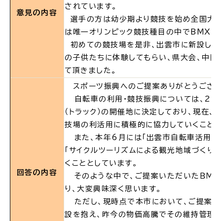
されています。
意見の内容
選手の方は幼少期より競技を始め全国大会
場面
探
は唯一オリンピック競技種目の中でBMXの
から
す
初めての競技場を是非、出雲市に新設して
の子供たちに体験してもらい、県大会、中国
て頂きました。
スポーツ振興へのご提案ありがとうござい
自転車の利用・競技振興については、203
妊娠・出産
子育て
（トラック）の開催地に決定しており、現在
技場の利活用に積極的に協力していくことと
また、本年6月には「出雲市自転車活用推進
「サイクルツーリズムによる観光地域づくり
入園・入学
結婚・離婚
くこととしています。
回答の内容
そのような中で、ご提案いただいたＢＭＸ
り、大変興味深く思います。
ただし、現時点で本市において、ご提案い
設を抱え、昨今の物価高騰でその維持管理
引っ越し
就職・転職・退職