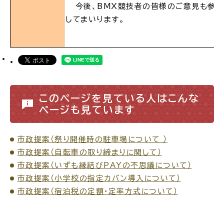
今後、BMX競技者の皆様のご意見も参考
してまいります。
高齢者・介護
病気・ケガ
このページを見ている人はこんな
ページも見ています
おくやみ
市政提案（祭り開催時の駐車場について ）
目的
探
市政提案（自転車の取り締まりに関して）
から
す
市政提案（いずも縁結びPAYの不思議について）
市政提案（小学校の指定カバン導入について）
市政提案（宿泊税の定額・定率方式について）
届出・手続・申請
税金