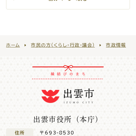
公共施設
便利なサービス
ホーム
市民の方（くらし・行政・議会）
市政情報
くらしの便利情報
子育て便利帳
ごみ出し
おたすけア
各種申請書・
様式ダ
プリ
ウンロード
出雲市役所（本庁）
住所
〒693-8530