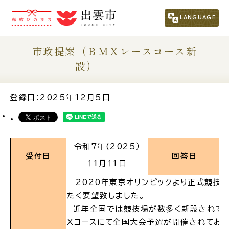
市民の方
（くらし・行政・議会）
LANGUAGE
事業者の方
市政提案（ＢＭＸレースコース新
設）
観光される方
登録日：2025年12月5日
移住・定住をお考えの方
令和7年(2025）
For Foreigners
外国人の方へ
受付日
回答日
１1月１1日
2020年東京オリンピックより正式競技と
新着情報一覧
たく要望致しました。
近年全国では競技場が数多く新設されてお
ふるさと納税
Xコースにて全国大会予選が開催されており