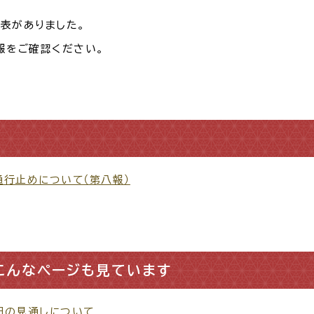
表がありました。
報をご確認ください。
・出産
子育て
入園
報
職・退職
高齢者・介護
病気
行止めについて（第八報）
続・申請
税金
ごみ・リ
こんなページも見ています
旧の見通しについて