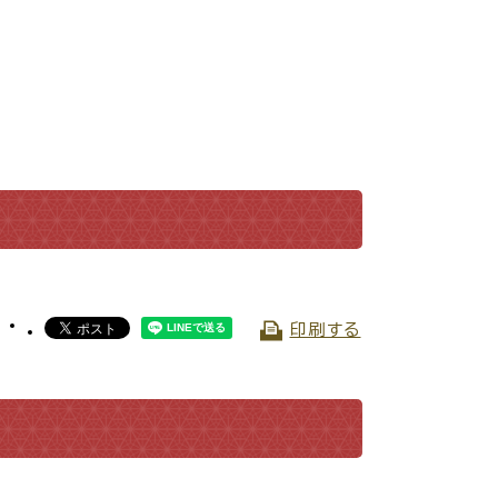
・入学
結婚・離婚
・ケガ
おくやみ
印刷する
サイクル
防災