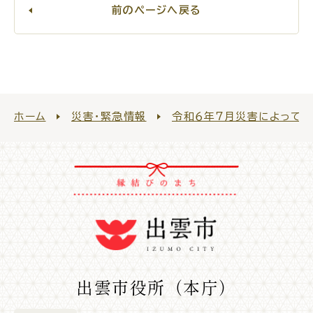
前のページへ戻る
公共施設
便利なサービス
ホーム
災害・緊急情報
令和６年７月災害によって
くらしの便利情報
子育て便利帳
ごみ出し
おたすけア
各種申請書・
様式ダ
プリ
ウンロード
出雲市役所（本庁）