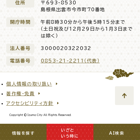
住所
〒693-8530
島根県出雲市今市町70番地
電子申請・
手続きガ
イド
開庁時間
午前8時30分から午後5時15分まで
（土日祝及び12月29日から1月3日まで
は除く）
法人番号
3000020322032
電話番号
0853-21-2211（代表）
出雲新話2030
防災情報サイト
出雲市総合振興計画
個人情報の取り扱い
著作権・免責
市役所へのアクセス
アクセシビリティ方針
Copyright © Izumo City All Rights Reserved.
各課へのお問い合わせ
いざと
閉じる
情報を探す
AI検索
いう時に