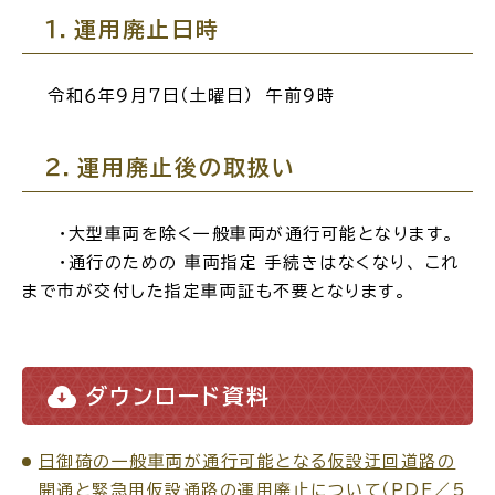
１．運用廃止日時
場面
探
から
す
令和６年９月７日（土曜日） 午前９時
２．運用廃止後の取扱い
妊娠・出産
子育て
・大型車両を除く一般車両が通行可能となります。
・通行のための 車両指定 手続きはなくなり、 これ
まで市が交付した指定車両証も不要となります。
入園・入学
結婚・離婚
ダウンロード資料
日御碕の一般車両が通行可能となる仮設迂回道路の
引っ越し
就職・転職・退職
開通と緊急用仮設通路の運用廃止について（PDF／5