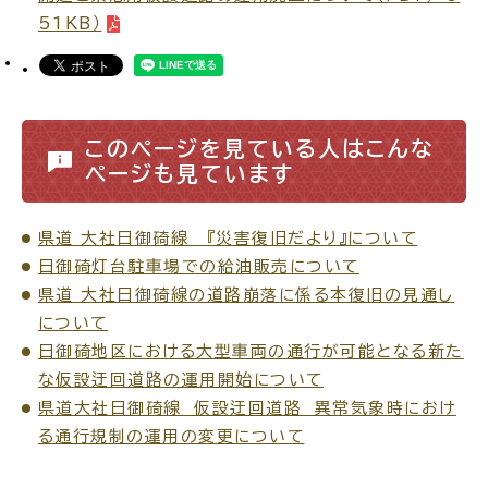
51KB）
高齢者・介護
病気・ケガ
このページを見ている人はこんな
ページも見ています
県道 大社日御碕線 『災害復旧だより』について
おくやみ
日御碕灯台駐車場での給油販売について
県道 大社日御碕線の道路崩落に係る本復旧の見通し
目的
探
について
から
す
日御碕地区における大型車両の通行が可能となる新た
な仮設迂回道路の運用開始について
県道大社日御碕線 仮設迂回道路 異常気象時におけ
る通行規制の運用の変更について
届出・手続・申請
税金