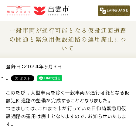
市民の方
（くらし・行政・議会）
LANGUAGE
事業者の方
一般車両が通行可能となる仮設迂回道路
の開通と緊急用仮設通路の運用廃止につ
観光される方
いて
移住・定住をお考えの方
登録日：2024年9月3日
For Foreigners
外国人の方へ
このたび 、大型車両を除く一般車両が通行可能となる仮
設迂回道路の整備が完成することとなりました。
つきましては、これまで市が行っていた日御碕緊急用仮
新着情報一覧
設通路の運用は廃止となりますので、お知らせいたしま
す。
ふるさと納税