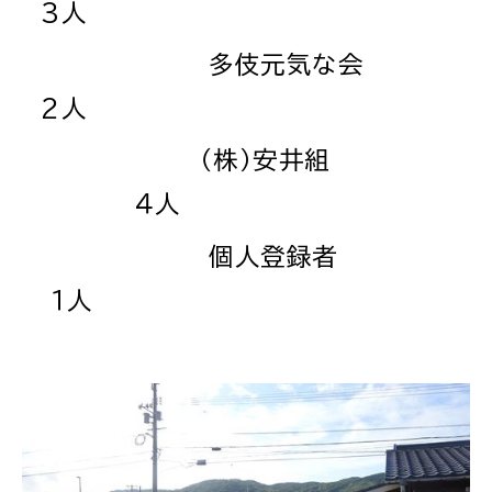
3人
多伎元気な会
2人
高齢者・介護
病気・ケガ
（株）安井組
４人
個人登録者
おくやみ
１人
目的
探
から
す
届出・手続・申請
税金