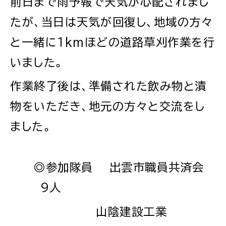
前日まで雨予報で天気が心配されまし
たが、当日は天気が回復し、地域の方々
場面
探
から
す
と一緒に１kmほどの道路草刈作業を行
いました。
作業終了後は、準備された飲み物と漬
妊娠・出産
子育て
物をいただき、地元の方々と交流をし
ました。
入園・入学
結婚・離婚
◎参加隊員 出雲市職員共済会
9人
山陰建設工業
引っ越し
就職・転職・退職