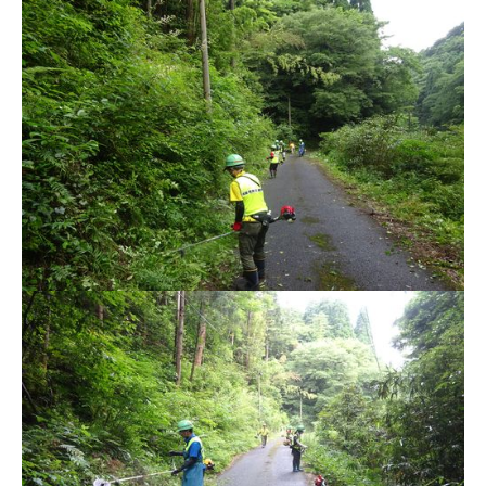
公共施設
便利なサービス
くらしの便利情報
子育て便利帳
ごみ出し
おたすけア
各種申請書・
様式ダ
プリ
ウンロード