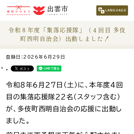
市民の方
（くらし・行政・議会）
LANGUAGE
事業者の方
令和８年度「集落応援隊」（４回目 多伎
町西明自治会）出動しました！
観光される方
登録日：2026年6月29日
移住・定住をお考えの方
令和8年６月２7日（土）に、本年度4回
For Foreigners
外国人の方へ
目の集落応援隊22名（スタッフ含む）
が、多伎町西明自治会の応援に出動し
新着情報一覧
ました。
ふるさと納税