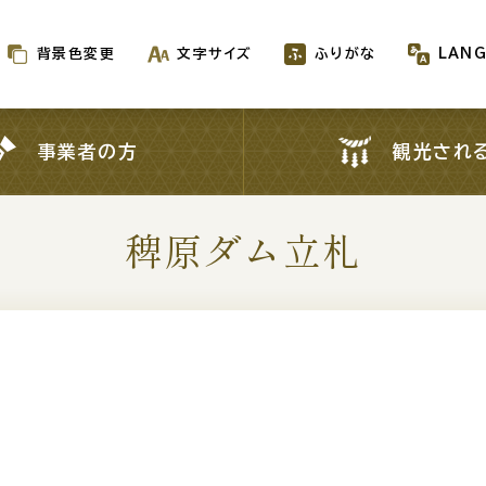
背景色変更
文字サイズ
ふりがな
LAN
背景色変更
文字サイズ
ふりがな
LAN
事業者の方
観光され
事業者の方
観光され
稗原ダム立札
新着情報一覧
が生成AIで作成されます