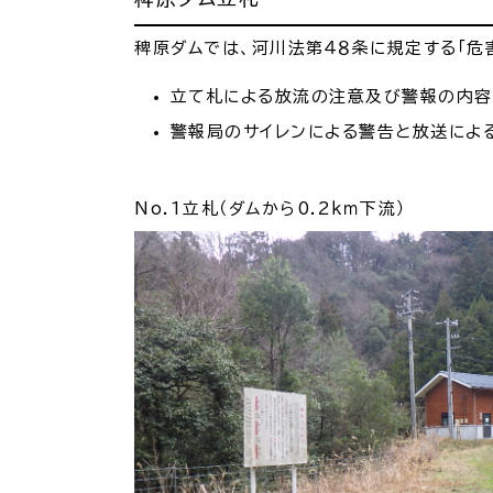
場面
探
から
す
稗原ダムでは、河川法第４８条に規定する「危
妊娠
立て札による放流の注意及び警報の内容
警報局のサイレンによる警告と放送によ
No.1立札（ダムから0.2ｋｍ下流）
引っ越し
就職・転
目的
探
から
す
届出・手