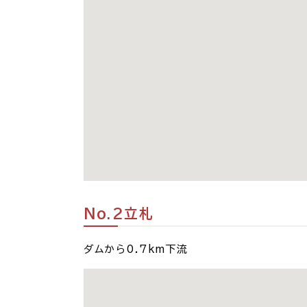
No.2立札
ダムから0.7km下流