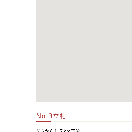
No.3立札
ダムから1.7km下流