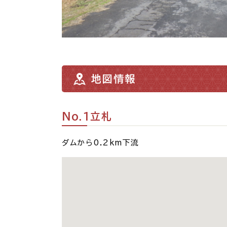
地図情報
No.1立札
ダムから0.2km下流