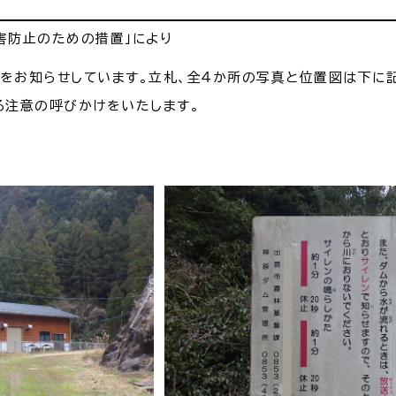
害防止のための措置」により
・出産
子育て
入園
をお知らせしています。立札、全４か所の写真と位置図は下に記
る注意の呼びかけをいたします。
職・退職
高齢者・介護
病気
続・申請
税金
ごみ・リ