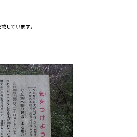
・入学
結婚・離婚
載しています。
・ケガ
おくやみ
サイクル
防災