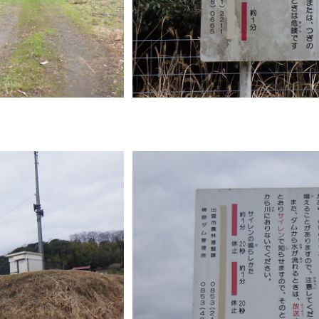
窓口
ライフライン
公共
便利なサービス
便利帳
ごみ出し
各種申
おたすけアプリ
様式ダウ
出雲新話2