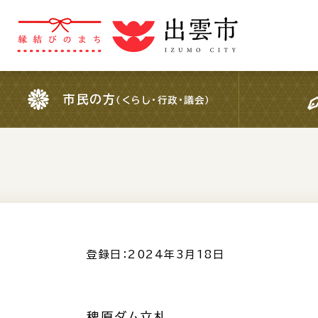
市民の方
（くらし・行政・議会）
市民の方
（くらし・行政・議会）
For Foreigners
外国人の方へ
検索結果の概要文
登録日：2024年3月18日
稗原ダム立札