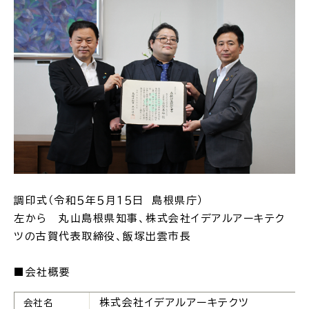
場面
探
から
す
妊娠・出産
子育て
調印式（令和５年５月１５日 島根県庁）
左から 丸山島根県知事、株式会社イデアルアーキテク
入園・入学
結婚・離婚
ツの古賀代表取締役、飯塚出雲市長
■会社概要
株式会社イデアルアーキテクツ
会社名
引っ越し
就職・転職・退職