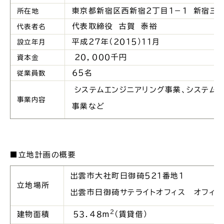
東京都新宿区西新宿２丁目１－１ 新宿三井
所在地
代表取締役 古賀 泰裕
代表者名
平成２７年（２０１５）１１月
設立年月
高齢者・介護
病気・ケガ
２０，０００千円
資本金
６５名
従業員数
システムエンジニアリング事業、システム受
事業内容
事業など
おくやみ
目的
探
■立地計画の概要
から
す
出雲市大社町日御碕５２１番地１
立地場所
出雲市日御碕サテライトオフィス オフィス
2
建物面積
５３．４８m
（賃貸借）
届出・手続・申請
税金