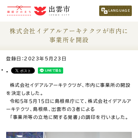
市民の方
（くらし・行政・議会）
LANGUAGE
事業者の方
株式会社イデアルアーキテクツが市内に
事業所を開設
観光される方
登録日：2023年5月23日
移住・定住をお考えの方
株式会社イデアルアーキテクツが、市内に事業所の開設
For Foreigners
を決定しました。
外国人の方へ
令和５年５月１５日に島根県庁にて、株式会社イデアルア
ーキテクツ、島根県、出雲市の３者による
新着情報一覧
「事業所等の立地に関する覚書」の調印を行いました。
ふるさと納税