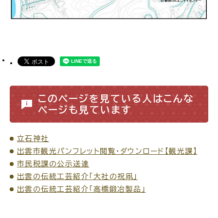
公共施設
便利なサービス
このページを見ている人はこんな
ページも見ています
くらしの便利情報
子育て便利帳
立石神社
出雲市観光パンフレット閲覧・ダウンロード【観光課】
市民税課の公示送達
ごみ出し
おたすけア
各種申請書・
様式ダ
出雲の伝統工芸紹介「大社の祝凧」
プリ
ウンロード
出雲の伝統工芸紹介「高橋鍛冶製品」