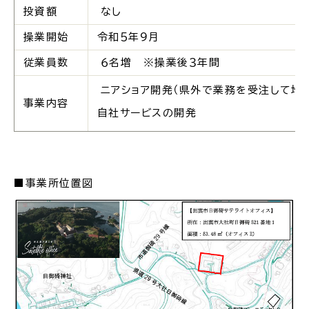
投資額
なし
操業開始
令和５年９月
従業員数
６名増 ※操業後３年間
ごみ・リサイクル
防災
ニアショア開発（県外で業務を受注して地
事業内容
自社サービスの開発
各種相談窓口
担当窓口
■事業所位置図
ライフライン
公共交通