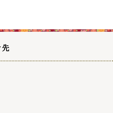
振興計画
トマップ
せ先