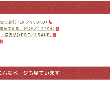
窓口
ライフライン
公共
全部】（PDF／770KB）
民文化部】（PDF／127KB）
工振興部】（PDF／154KB）
便利なサービス
こんなページも見ています
便利帳
ごみ出し
各種申
おたすけアプリ
様式ダウ
出雲新話2