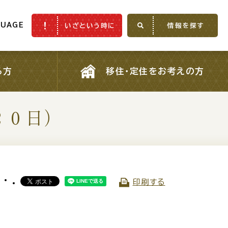
GUAGE
いざという時に
情報を探す
GUAGE
いざという時に
情報を探す
る方
移住・定住をお考えの方
る方
移住・定住をお考えの方
２０日）
ふるさと納税
印刷する