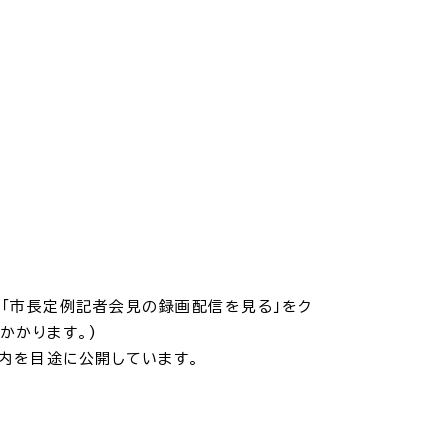
・入学
結婚・離婚
・ケガ
おくやみ
。「市長定例記者会見の録画配信を見る」をク
かかります。)
内を目途に公開しています。
サイクル
防災