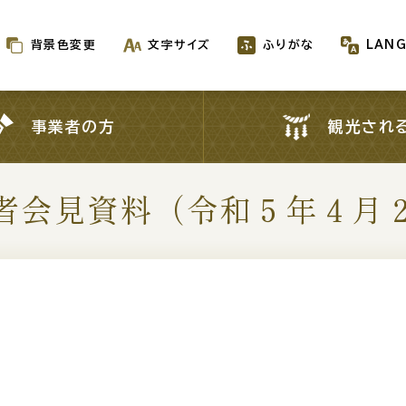
背景色変更
文字サイズ
ふりがな
LAN
背景色変更
文字サイズ
ふりがな
LAN
事業者の方
観光され
事業者の方
観光され
者会見資料（令和５年４月
新着情報一覧
が生成AIで作成されます