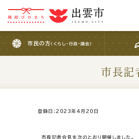
市民の方
（くらし・行政・議会）
市民の方
（くらし・行政・議会）
市長記
For Foreigners
外国人の方へ
検索結果の概要文
登録日：2023年4月20日
市長記者会見を次のとおり開催しました。