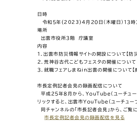
場面
探
から
す
日時
妊娠
令和５年(2023)４月２０日（木曜日）１３時
場所
出雲市役所３階 庁議室
内容
１．
出雲市防災情報サイトの開設について【
防
２．
荒神谷古代こどもフェスタの開催について
引っ越し
就職・転
３．
就職フェアしまねin出雲の開催について【
市長定例記者会見の録画配信について
目的
探
平成２５年８月から、ＹｏｕＴｕｂｅ（ユーチ
から
す
リックすると、出雲市ＹｏｕＴｕｂｅ（ユーチュ
同チャンネルの「市長記者会見」から、ご覧
届出・手
市長定例記者会見の録画配信を見る