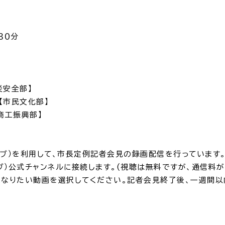
・出産
子育て
入園
３０分
災安全部
】
【
市民文化部
】
職・退職
高齢者・介護
病気
商工振興部
】
ューブ）を利用して、市長定例記者会見の録画配信を行っています
ーブ）公式チャンネルに接続します。(視聴は無料ですが、通信料が
になりたい動画を選択してください。記者会見終了後、一週間以
続・申請
税金
ごみ・リ