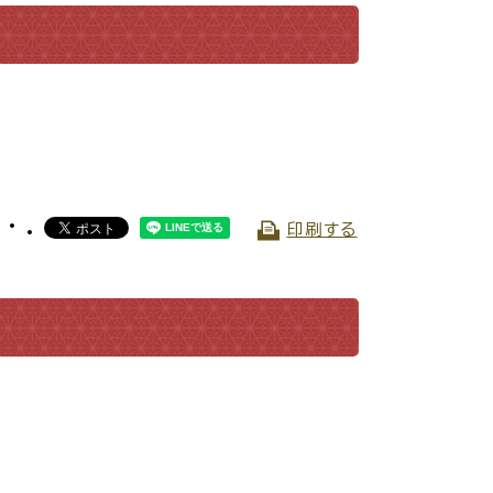
交通
公共施設
印刷する
請書・
電子申請・
ンロード
手続きガイド
030