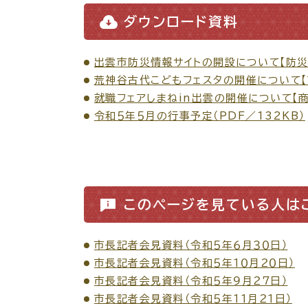
ダウンロード資料
各種相談窓口
担当
出雲市防災情報サイトの開設について【防災安
荒神谷古代こどもフェスタの開催について【市
就職フェアしまねin出雲の開催について【商
令和５年５月の行事予定（PDF／132KB）
このページを見ている人は
くらしの便利情報
子育て
市長記者会見資料（令和５年６月３０日）
市長記者会見資料（令和５年１０月２０日）
市長記者会見資料（令和５年９月２７日）
市長記者会見資料（令和５年１１月２１日）