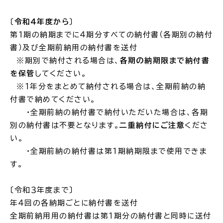
〔
令和４年度から
〕
場面
探
から
す
第１期の納期までに４期分すべての納付書（各期別の納付
書）及び全期前納用の納付書を送付
※期別で納付される場合は、
各期の納期限まで納付書
を保管
してください。
※１年分をまとめて納付される場合は、全期前納の納
付書で納めてください。
妊娠・出産
子育て
・全期前納の納付書で納付いただいた場合は、各期
別の納付書は不要となります。
二重納付にご注意
くださ
い。
・全期前納の納付書は第１期納期限まで使用できま
入園・入学
結婚・離婚
す。
〔令和３年度まで〕
年４回の各納期ごとに納付書を送付
全期前納用用の納付書は第１期分の納付書と同時に送付
引っ越し
就職・転職・退職