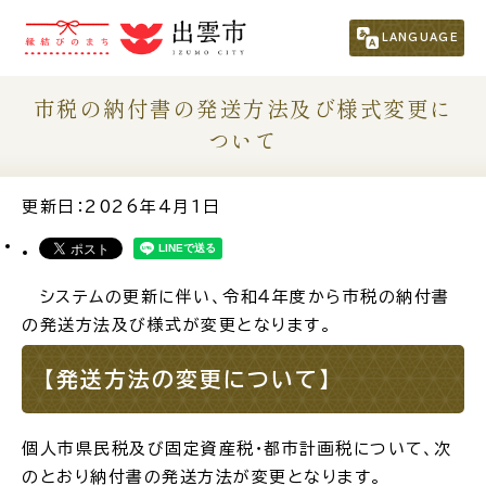
市民の方
（くらし・行政・議会）
LANGUAGE
事業者の方
市税の納付書の発送方法及び様式変更に
ついて
観光される方
更新日：2026年4月1日
移住・定住をお考えの方
システムの更新に伴い、令和４年度から市税の納付書
For Foreigners
の発送方法及び様式が変更となります。
外国人の方へ
【発送方法の変更について】
新着情報一覧
個人市県民税及び固定資産税・都市計画税について、次
ふるさと納税
のとおり納付書の発送方法が変更となります。