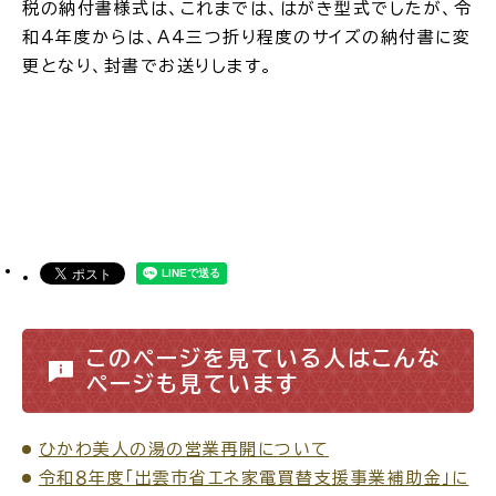
税の納付書様式は、これまでは、はがき型式でしたが、令
公共施設
和4年度からは、A4三つ折り程度のサイズの納付書に変
更となり、封書でお送りします。
便利なサービス
くらしの便利情報
子育て便利帳
このページを見ている人はこんな
ごみ出し
おたすけア
各種申請書・
様式ダ
ページも見ています
プリ
ウンロード
ひかわ美人の湯の営業再開について
令和８年度「出雲市省エネ家電買替支援事業補助金」に