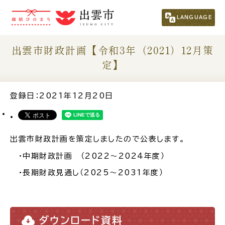
市民の方
（くらし・行政・議会）
LANGUAGE
事業者の方
出雲市財政計画【令和3年（2021）12月策
定】
観光される方
登録日：2021年12月20日
移住・定住をお考えの方
出雲市財政計画を策定しましたので公表します。
For Foreigners
外国人の方へ
・中期財政計画 （2022～2024年度）
・長期財政見通し（2025～2031年度）
新着情報一覧
ふるさと納税
ダウンロード資料