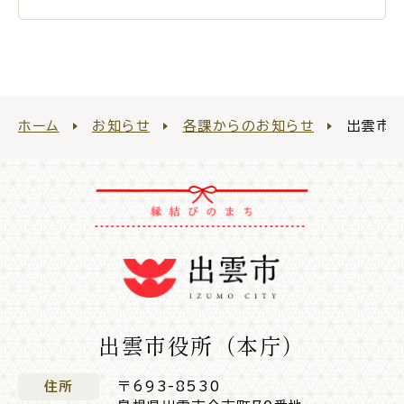
ごみ・リサイクル
防災
ホーム
お知らせ
各課からのお知らせ
出雲市財
各種相談窓口
担当窓口
ライフライン
公共交通
出雲市役所（本庁）
住所
〒693-8530