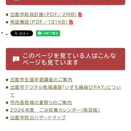
出雲市財政計画（PDF／2MB）
場面
探
から
す
用語解説（PDF／181KB）
このページを見ている人はこんな
妊娠・出産
子育て
ページも見ています
出雲市生涯学習講座のご案内
出雲市デジタル地域通貨「いずも縁結びPAY」につい
入園・入学
結婚・離婚
て
市内各地域の夏祭りのご案内
2026年度 ごみ収集カレンダー（地区版）
出雲市防災ハザードマップ
引っ越し
就職・転職・退職