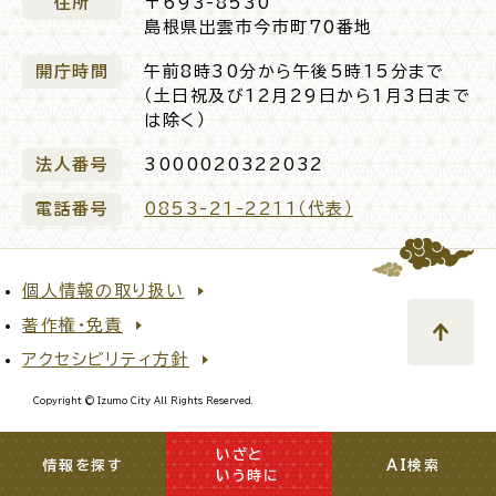
住所
〒693-8530
島根県出雲市今市町70番地
電子申請・
手続きガ
イド
開庁時間
午前8時30分から午後5時15分まで
（土日祝及び12月29日から1月3日まで
は除く）
法人番号
3000020322032
電話番号
0853-21-2211（代表）
出雲新話2030
防災情報サイト
出雲市総合振興計画
個人情報の取り扱い
著作権・免責
市役所へのアクセス
アクセシビリティ方針
Copyright © Izumo City All Rights Reserved.
各課へのお問い合わせ
いざと
閉じる
情報を探す
AI検索
いう時に