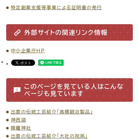
特定創業支援等事業による証明書の発行
外部サイトの関連リンク情報
高齢者・介護
病気・ケガ
中小企業庁HP
おくやみ
このページを見ている人はこんな
目的
探
ページも見ています
から
す
出雲の伝統工芸紹介「高橋鍛冶製品」
神西湖
韓竈神社
出雲の伝統工芸紹介「大社の祝凧」
届出・手続・申請
税金