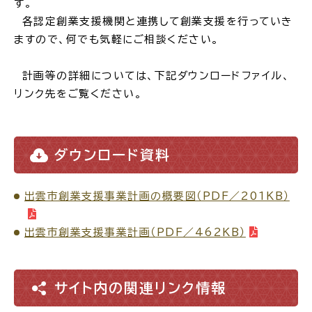
す。
各認定創業支援機関と連携して創業支援を行っていき
場面
探
ますので、何でも気軽にご相談ください。
から
す
計画等の詳細については、下記ダウンロードファイル、
リンク先をご覧ください。
妊娠・出産
子育て
ダウンロード資料
出雲市創業支援事業計画の概要図（PDF／201KB）
入園・入学
結婚・離婚
出雲市創業支援事業計画（PDF／462KB）
サイト内の関連リンク情報
引っ越し
就職・転職・退職