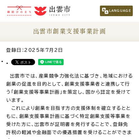
市民の方
（くらし・行政・議会）
LANGUAGE
事業者の方
出雲市創業支援事業計画
観光される方
登録日：2025年7月2日
移住・定住をお考えの方
出雲市では、産業競争力強化法に基づき、地域における
創業の促進を目的として、創業支援事業者と連携して行
For Foreigners
う「創業支援等事業計画」を策定し、国から認定を受けて
外国人の方へ
います。
これにより創業を目指す方の支援体制を確立するとと
新着情報一覧
もに、創業支援事業計画に基づく特定創業支援等事業を
受けた方に、出雲市が証明書を発行することで、登録免
許税の軽減や金融面での優遇措置を受けることができま
ふるさと納税