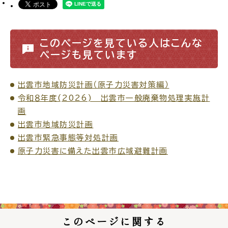
場面
探
から
す
このページを見ている人はこんな
ページも見ています
出雲市地域防災計画（原子力災害対策編）
令和８年度(2026) 出雲市一般廃棄物処理実施計
妊娠・出産
子育て
画
出雲市地域防災計画
出雲市緊急事態等対処計画
原子力災害に備えた出雲市広域避難計画
入園・入学
結婚・離婚
このページに関する
引っ越し
就職・転職・退職