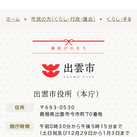
ホーム
市民の方（くらし・行政・議会）
くらし・手続
ごみ・リサイクル
防災
各種相談窓口
担当窓口
出雲市役所（本庁）
住所
〒693-8530
ライフライン
公共交通
島根県出雲市今市町70番地
開庁時間
午前8時30分から午後5時15分まで
（土日祝及び12月29日から1月3日まで