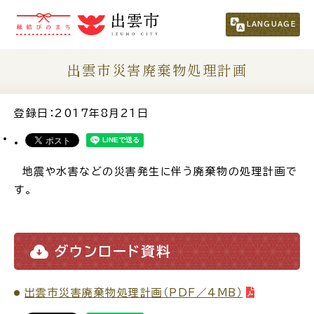
市民の方
（くらし・行政・議会）
LANGUAGE
事業者の方
出雲市災害廃棄物処理計画
観光される方
登録日：2017年8月21日
移住・定住をお考えの方
地震や水害などの災害発生に伴う廃棄物の処理計画で
す。
For Foreigners
外国人の方へ
ダウンロード資料
新着情報一覧
出雲市災害廃棄物処理計画（PDF／4MB）
ふるさと納税