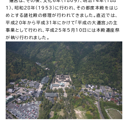
遷宮は、その後、文化6年（1809）、明治14年（188
1）、昭和28年（1953）に行われ、その都度本殿をはじ
めとする諸社殿の修理が行われてきました。直近では、
平成20年から平成31年にかけて「平成の大遷宮」の主
事業として行われ、平成25年5月10日には本殿遷座祭
高齢者・介護
病気・ケガ
が執り行われました。
おくやみ
目的
探
から
す
届出・手続・申請
税金