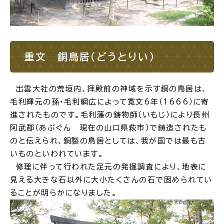
重文 銅鳥居（どうとりい）
出雲大社の荒垣内、拝殿前の神域を示す銅の鳥居は、
毛利輝元の孫・毛利綱広によって寛文6年（1666）に寄
進されたものです。毛利藩の鋳物師（いもじ）により長州
阿武郡（あぶぐん 現在の山口県萩市）で鋳造されたも
のと伝えられ、銅製の鳥居としては、我が国では最も古
いものといわれています。
修理に伴って行われた足元の発掘調査により、地表に
見える大きな石以外に大小たくさんの石で固められてい
ることが明らかになりました。