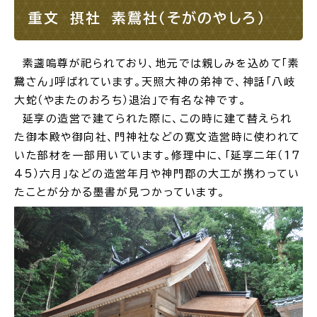
重文 摂社 素鵞社（そがのやしろ）
素盞嗚尊が祀られており、地元では親しみを込めて「素
鵞さん」呼ばれています。天照大神の弟神で、神話「八岐
大蛇（やまたのおろち）退治」で有名な神です。
延享の造営で建てられた際に、この時に建て替えられ
た御本殿や御向社、門神社などの寛文造営時に使われて
いた部材を一部用いています。修理中に、「延享二年（17
45）六月」などの造営年月や神門郡の大工が携わってい
たことが分かる墨書が見つかっています。