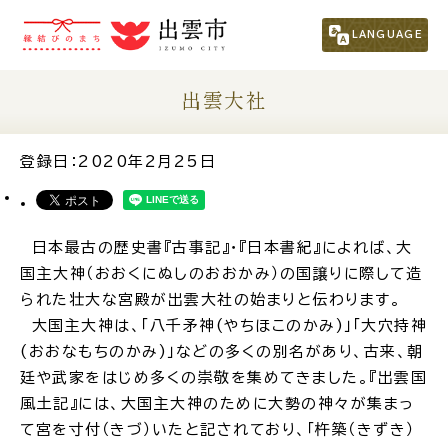
市民の方
（くらし・行政・議会）
LANGUAGE
事業者の方
出雲大社
観光される方
登録日：2020年2月25日
移住・定住をお考えの方
日本最古の歴史書『古事記』・『日本書紀』によれば、大
国主大神（おおくにぬしのおおかみ）の国譲りに際して造
For Foreigners
られた壮大な宮殿が出雲大社の始まりと伝わります。
外国人の方へ
大国主大神は、「八千矛神(やちほこのかみ)」「大穴持神
(おおなもちのかみ)」などの多くの別名があり、古来、朝
新着情報一覧
廷や武家をはじめ多くの崇敬を集めてきました。『出雲国
風土記』には、大国主大神のために大勢の神々が集まっ
て宮を寸付（きづ）いたと記されており、「杵築（きずき）
ふるさと納税