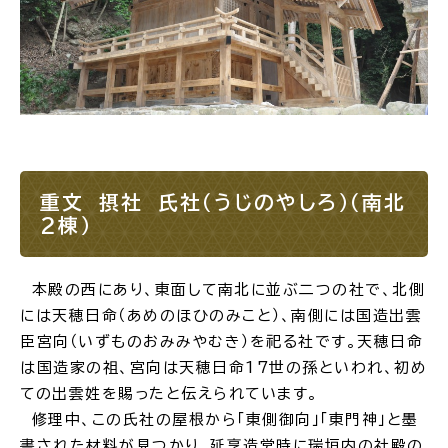
重文 摂社 氏社（うじのやしろ）（南北
2棟）
本殿の西にあり、東面して南北に並ぶ二つの社で、北側
には天穂日命（あめのほひのみこと）、南側には国造出雲
臣宮向（いずものおみみやむき）を祀る社です。天穂日命
は国造家の祖、宮向は天穂日命17世の孫といわれ、初め
ての出雲姓を賜ったと伝えられています。
修理中、この氏社の屋根から「東側御向」「東門神」と墨
書された材料が見つかり、延享造営時に瑞垣内の社殿の