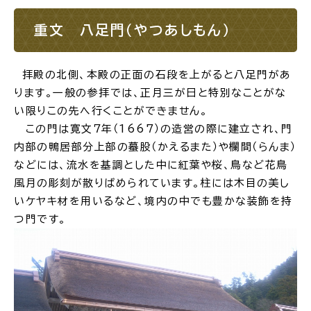
重文 八足門（やつあしもん）
拝殿の北側、本殿の正面の石段を上がると八足門があ
ります。一般の参拝では、正月三が日と特別なことがな
い限りこの先へ行くことができません。
この門は寛文７年（1667）の造営の際に建立され、門
内部の鴨居部分上部の蟇股（かえるまた）や欄間（らんま）
などには、流水を基調とした中に紅葉や桜、鳥など花鳥
風月の彫刻が散りばめられています。柱には木目の美し
いケヤキ材を用いるなど、境内の中でも豊かな装飾を持
つ門です。