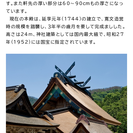
す。また軒先の厚い部分は60～90cmもの厚さになっ
公共施設
ています。
現在の本殿は、延享元年（1744）の建立で、寛文造営
時の規模を踏襲し、３年半の歳月を要して完成ましした。
便利なサービス
高さは24ｍ、神社建築としては国内最大級で、昭和27
年（1952）には国宝に指定されています。
くらしの便利情報
子育て便利帳
ごみ出し
おたすけア
各種申請書・
様式ダ
プリ
ウンロード