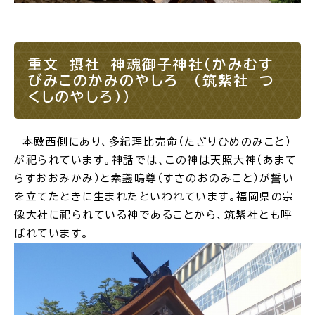
電子申請・
手続きガ
イド
重文 摂社 神魂御子神社（かみむす
びみこのかみのやしろ （筑紫社 つ
くしのやしろ））
本殿西側にあり、多紀理比売命（たぎりひめのみこと）
が祀られています。神話では、この神は天照大神（あまて
出雲新話2030
防災情報サイト
出雲市総合振興計画
らすおおみかみ）と素盞嗚尊（すさのおのみこと）が誓い
を立てたときに生まれたといわれています。福岡県の宗
像大社に祀られている神であることから、筑紫社とも呼
市役所へのアクセス
ばれています。
各課へのお問い合わせ