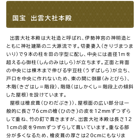
国宝 出雲大社本殿
ごみ・リサイクル
防災
出雲大社本殿は大社造と呼ばれ、伊勢神宮の神明造と
ともに神社建築の二大源流です。切妻妻入（きりづまつま
いり）で9本の柱を田の字型に配し、中央には直径１ｍを
超える心御柱（しんのみはしら）が立ちます。正面と背面
の中央には棟木まで伸びる宇豆柱（うずばしら）が立ち、
各種相談窓口
担当窓口
戸口を中央に作れないため、東の間に御扉（みとびら）、
木階（きざはし＝階段）、階隠（はしかくし＝階段上の傾斜
した屋根）を設けています。
屋根は檜皮葺（ひわだぶき)）、屋根面の広い部分は一
般的に長さ76cmの檜(ひのき)の皮を12mmずつずら
ライフライン
公共交通
して重ね、竹の釘で葺きますが、出雲大社本殿は長さ12
1cmの皮を９mmずつずらして葺いています。重なる部
分が多くなるため、檜皮葺の厚さは20cmにもなりま