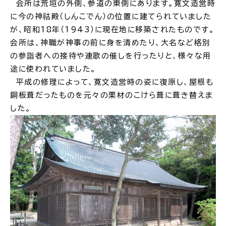
会所は荒垣の外側、参道の東側にあります。寛文造営時
に今の神祜殿（しんこでん）の位置に建てられていました
が、昭和18年（1943）に現在地に移築されたものです。
会所は、神職が神事の前に身を清めたり、大名など格別
の参詣者への接待や連歌の催しを行ったりと、様々な用
途に使われていました。
平成の修理によって、寛文造営時の姿に復原し、屋根も
銅板葺だったものを元々の栗材のこけら葺に葺き替えま
した。