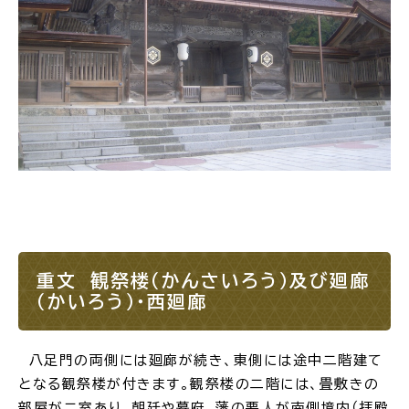
重文 観祭楼（かんさいろう）及び廻廊
（かいろう）・西廻廊
八足門の両側には廻廊が続き、東側には途中二階建て
となる観祭楼が付きます。観祭楼の二階には、畳敷きの
部屋が二室あり、朝廷や幕府、藩の要人が南側境内（拝殿