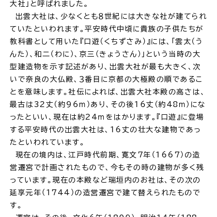
大社」と呼ばれました。
出雲大社は、少なくとも８世紀には大きな社が建てられ
場面
探
ていたといわれます。平安時代中頃に貴族の子供たちが
から
す
教科書として用いた『口遊（くちずさみ）』には、「雲太（う
んた）、和二（わに）、京三（きょうさん）」という当時の大
型建造物を示す記述があり、出雲大社が最も大きく、次
いで奈良の大仏殿、３番目に京都の大極殿の順であるこ
とを意味します。社伝によれば、出雲大社本殿の高さは、
妊娠・出産
子育て
最古は32丈（約96ｍ）あり、その後16丈（約48ｍ）にな
ったといい、現在は約24ｍをはかります。『口遊』に登場
する平安時代の出雲大社は、16丈の壮大な建物であっ
たといわれています。
現在の境内は、江戸時代前期、寛文７年（1667）の造
入園・入学
結婚・離婚
営遷宮で計画されたもので、今もその時の建物が多く残
っています。現在の本殿など瑞垣内のお社は、その次の
延享元年（1744）の造営遷宮で建て替えられたもので
す。
引っ越し
就職・転職・退職