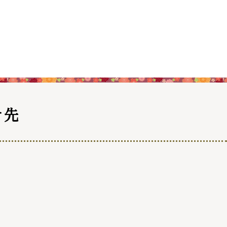
交通
公共施設
せ先
請書・
電子申請・
ンロード
手続きガイド
030