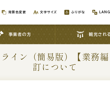
背景色変更
文字サイズ
ふりがな
LAN
背景色変更
文字サイズ
ふりがな
LAN
事業者の方
観光され
事業者の方
観光され
ドライン（簡易版）【業務編
新着情報一覧
訂について
が生成AIで作成されます