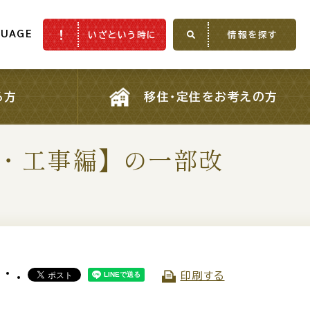
GUAGE
いざという時に
情報を探す
GUAGE
いざという時に
情報を探す
る方
移住・定住をお考えの方
る方
移住・定住をお考えの方
・工事編】の一部改
ふるさと納税
印刷する