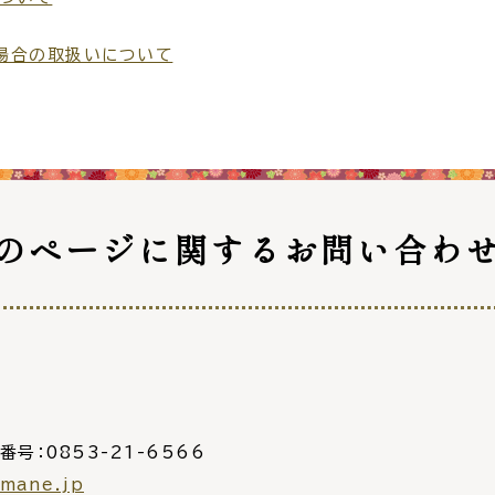
場合の取扱いについて
窓口
ライフライン
公共
便利なサービス
のページに関する
お問い合わ
便利帳
ごみ出し
各種申
おたすけアプリ
様式ダウ
番号：0853-21-6566
出雲新話2
imane.jp