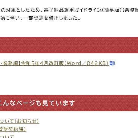
対象としたため、電子納品運用ガイドライン（簡易版）【業務編
始に伴い、一部記述を修正しました。
・出産
子育て
入園
業務編】令和５年４月改訂版（Word／842KB）
職・退職
高齢者・介護
病気
こんなページも見ています
続・申請
税金
ごみ・リ
ついて（お知らせ）
管財契約課】
について