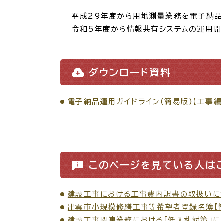
場面
探
から
す
平成29年度から用地測量業務を電子納品の
令和5年度から情報共有システムの運用開
妊娠
ダウンロード資料
電子納品運用ガイドライン(簡易版)【工事編・
引っ越し
就職・転
目的
探
から
す
このページを見ている人は
届出・手
建設工事における工事費内訳書の取扱いに
出雲市小規模修繕工事等希望者登録名簿【
建設工事関連業務における「低入札対策」