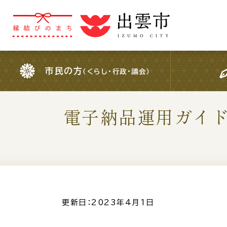
市民の方
（くらし・行政・議会）
市民の方
（くらし・行政・議会）
電子納品運用ガイ
For Foreigners
外国人の方へ
検索結果の概要文
更新日：2023年4月1日