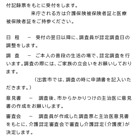
付記録票をもとに受付をします。
来庁される方は介護保険被保険者証と医療
場面
探
から
す
被保険者証をご持参ください。
日 程 － 受付の翌日以降に、調査員が認定調査日の
調整をします。
調 査 － ご本人の普段の生活の場で、認定調査を行
妊娠・出産
子育て
います。調査の際には、ご家族の立会いをお願いしており
ます。
（出雲市では、調査の時に申請書を記入いた
だきます。）
意見書 － 調査後、市からかかりつけの主治医に意見
入園・入学
結婚・離婚
書の作成をお願いします。
審査会 － 調査員が作成した調査票と主治医意見書
をもとに、介護認定審査会で審査し介護認定（介護度）が
決定します。
引っ越し
就職・転職・退職