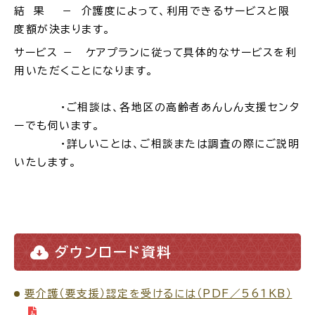
結 果 － 介護度によって、利用できるサービスと限
度額が決まります。
サービス － ケアプランに従って具体的なサービスを利
用いただくことになります。
高齢者・介護
病気・ケガ
・ご相談は、各地区の高齢者あんしん支援センタ
ーでも伺います。
・詳しいことは、ご相談または調査の際にご説明
おくやみ
いたします。
目的
探
から
す
ダウンロード資料
要介護（要支援）認定を受けるには（PDF／561KB）
届出・手続・申請
税金