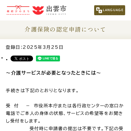
市民の方
（くらし・行政・議会）
LANGUAGE
事業者の方
介護保険の認定申請について
観光される方
登録日：2025年3月25日
移住・定住をお考えの方
～介護サービスが必要となったときには～
For Foreigners
外国人の方へ
手続きは下記のとおりとなります。
新着情報一覧
受 付 － 市役所本庁または各行政センターの窓口か
電話でご本人の身体の状態、サービスの希望等をお聞き
し受付をします。
ふるさと納税
受付時に申請書の提出は不要です。下記の受