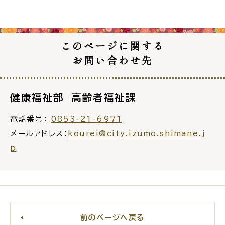
公共施設
このページに関する
便利なサービス
お問い合わせ先
健康福祉部 高齢者福祉課
くらしの便利情報
子育て便利帳
電話番号：
0853-21-6971
メールアドレス：
kourei@city.izumo.shimane.j
p
ごみ出し
おたすけア
各種申請書・
様式ダ
プリ
ウンロード
前のページへ戻る