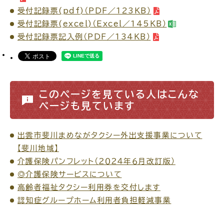
受付記録票(pdf)（PDF／123KB）
受付記録票(excel)（Excel／145KB）
受付記録票記入例（PDF／134KB）
ごみ・リサイクル
防災
このページを見ている人はこんな
ページも見ています
各種相談窓口
担当窓口
出雲市斐川まめながタクシー外出支援事業について
【斐川地域】
介護保険パンフレット（２０２４年６月改訂版）
◎介護保険サービスについて
ライフライン
公共交通
高齢者福祉タクシー利用券を交付します
認知症グループホーム利用者負担軽減事業