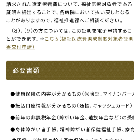
請求された選定療養費について、福祉医療対象者である
公共施設
証明を提出することで、各病院において払い戻しとなる
ことがありますので、福祉推進課へご相談ください。
（８）、（９）の方については、この証明を電子申請するこ
便利なサービス
とができます。⇒
こちら（福祉医療費助成制度対象者証明
書交付申請）
必要書類
くらしの便利情報
子育て便利帳
●健康保険の内容が分かるもの（保険証、マイナンバーカー
●振込口座情報が分かるもの（通帳、キャッシュカード）
ごみ出し
おたすけア
各種申請書・
様式ダ
プリ
ウンロード
●前年の非課税年金（障がい年金、遺族年金など）の受給
●身体障がい者手帳、精神障がい者保健福祉手帳、療育手帳