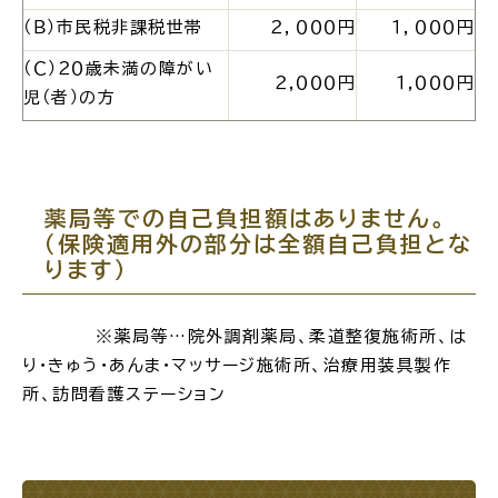
サイトマップ
（Ｂ）
市民税非課税世帯
２，０００円
１，０００円
（Ｃ）２０歳未満の
障がい
２
,０００円
１
,０００円
児（者）の方
薬局等での自己負担額はありません
。
（保険適用外の部分は全額自己負担とな
ります）
※薬局等…院外調剤薬局、柔道整復施術所、は
り・きゅう・あんま・マッサージ施術所、治療用装具製作
所、訪問看護ステーション