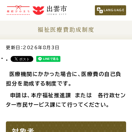
市民の方
（くらし・行政・議会）
LANGUAGE
事業者の方
福祉医療費助成制度
観光される方
更新日：2026年8月3日
移住・定住をお考えの方
医療機関にかかった場合に、医療費の自己負
担分を助成する制度です。
For Foreigners
外国人の方へ
申請は、本庁福祉推進課 または 各行政セン
ター市民サービス課にて行ってください。
新着情報一覧
ふるさと納税
対象者