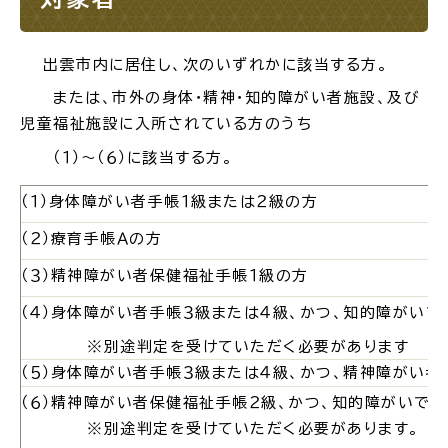
場面
探
出雲市内に居住し、次のいずれかに該当する方。
から
す
または、市外の身体・精神・知的障がい者施設、及び
児童福祉施設に入所されている方のうち
（１）～（６）に該当する方。
（１）身体障がい者手帳１級または２級の方
妊娠・出産
子育て
（２）療育手帳Ａの方
（３
）精神障がい者保健福祉手帳１級の方
（４）身体障がい者手帳３級または４級、かつ、知的障がい
入園・入学
結婚・離婚
※別途判定を受けていただく必要があります
（５）
身体障がい者手帳３級または４級、かつ、精神障がい者
（６）精神障がい者保健福祉手帳２級、かつ、知的障がいで
※別途判定を受けていただく必要があります。
引っ越し
就職・転職・退職