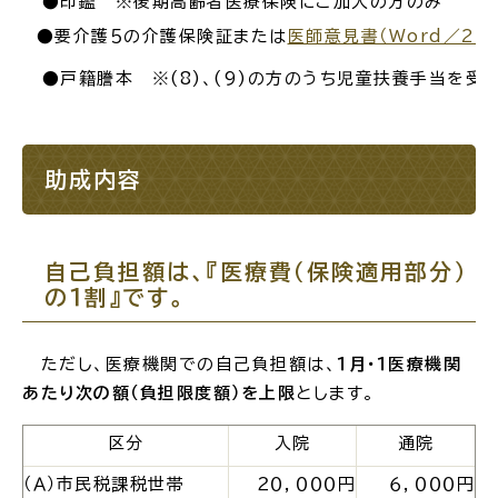
●印鑑 ※後期高齢者医療保険にご加入の方のみ
●要介護５の介護保険証または
医師意見書（Word／20K
電子申請・
手続きガ
イド
●戸籍謄本 ※(8)、(9)の方のうち児童扶養手当を受
助成内容
出雲新話2030
防災情報サイト
自己負担額は、『医療費
（保険適用部分）
出雲市総合振興計画
の１割』です。
市役所へのアクセス
ただし、医療機関での自己負担額は、
１月・１医療機関
あたり次の額（負担限度額）を上限
とします。
各課へのお問い合わせ
区分
入院
通院
（Ａ）
市民税課税世帯
２０，０００円
６，０００円