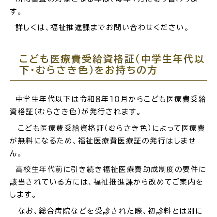
す。
詳しくは、福祉推進課までお問い合わせください。
ごみ・リサイクル
防災
こども医療費
受給資格証
（中学生年代以
下・むらさき色）をお持ちの方
中学生年代以下は令和８年１０月からこども医療
費
受給
資格証（むらさき色）が発行されます。
各種相談窓口
担当窓口
こども医療費受給資格証（むらさき色）によって医療費
が無料になるため、福祉医療費医療証の発行はしませ
ん。
高校生年代前に引き続き福祉医療費助成制度の要件に
ライフライン
公共交通
該当されている方には、福祉推進課から改めてご案内を
します。
なお、総合病院などを受診された際、初診料とは別に