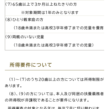
（７）６５歳以上で３か月以上ねたきりの方
※対象期間は１年のみとなります
（８）ひとり親家庭の方
高齢者・介護
病気・ケガ
（１８歳未満または高校３学年修了までの児童を養育す
（９）両親のいない児童
（１８歳未満または高校３学年修了までの児童）
おくやみ
所得要件について
目的
探
から
す
（１）～（7
）のうち
２０歳以上の方について
は所得制限が
あります。
（８）、（９）の方については、本人及び同居の扶養義務者
の所得税が非課税であることが
要件になります。
所得審査の対象となる年は、毎年７月に切り替わりま
届出・手続・申請
税金