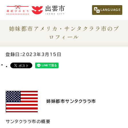
市民の方
（くらし・行政・議会）
LANGUAGE
事業者の方
姉妹都市アメリカ・サンタクララ市のプ
ロフィール
観光される方
登録日：2023年3月15日
移住・定住をお考えの方
For Foreigners
外国人の方へ
姉妹都市サンタクララ市
新着情報一覧
サンタクララ市の概要
ふるさと納税