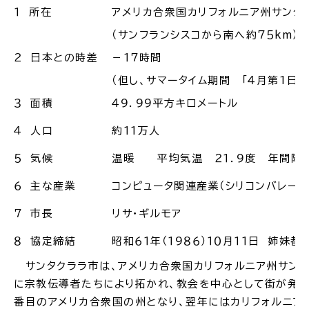
１ 所在
アメリカ合衆国カリフォルニア州サンタ
場面
探
（サンフランシスコから南へ約７５km）
から
す
２ 日本との時差
－１７時間
（但し、サマータイム期間 「４月第1日
３ 面積
４９．９９平方キロメートル
４ 人口
約１１万人
妊娠・出産
子育て
５ 気候
温暖 平均気温 ２１．９度 年間降雨
６ 主な産業
コンピュータ関連産業（シリコンバレーの
７ 市長
リサ・ギルモア
入園・入学
結婚・離婚
８ 協定締結
昭和６１年（１９８６）１０月１１日 姉妹
サンタクララ市は、アメリカ合衆国カリフォルニア州サンフラ
に宗教伝導者たちにより拓かれ、教会を中心として街が発展し
番目のアメリカ合衆国の州となり、翌年にはカリフォルニア
引っ越し
就職・転職・退職