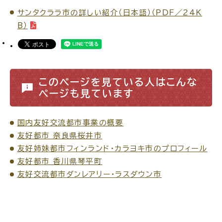
サンタクララ市の詳しい紹介（日本語）（PDF／24K
B）
ごみ・リサイクル
防災
このページを見ている人はこんな
ページも見ています
各種相談窓口
担当窓口
国内友好交流都市事業の概要
友好都市 奈良県桜井市
友好姉妹都市フィンランド・カラヨキ市のプロフィール
友好都市 香川県琴平町
友好交流都市ダンレアリー・ラスダウン市
ライフライン
公共交通