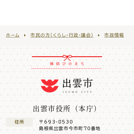
電子申請・
手続きガ
イド
ホーム
市民の方（くらし・行政・議会）
市政情報
出雲新話2030
防災情報サイト
出雲市総合振興計画
市役所へのアクセス
出雲市役所（本庁）
各課へのお問い合わせ
住所
〒693-8530
島根県出雲市今市町70番地