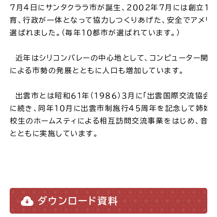
７月４日にサンタクララ市が誕生、２００２年７月には創立１５
育、行政が一体となって協力しつくりあげた、安全でアメリ
選ばれました。（毎年１０都市が選ばれています。）
高齢者・介護
病気・ケガ
近年はシリコンバレーの中心地として、コンピューター関連
による市勢の発展とともに人口も増加しています。
出雲市とは昭和６１年（１９８６）３月に「出雲国際交流協会
に続き、同年１０月に出雲市制施行４５周年を記念して姉妹
おくやみ
校生のホームスティによる相互訪問交流事業をはじめ、音楽
とともに実施しています。
目的
探
から
す
ダウンロード資料
届出・手続・申請
税金