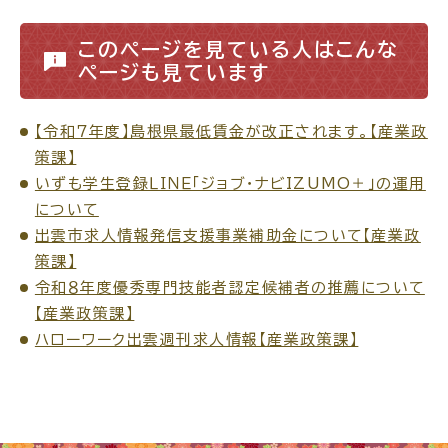
このページを見ている人はこんな
ページも見ています
高齢者・介護
病気・ケガ
【令和７年度】島根県最低賃金が改正されます。【産業政
策課】
いずも学生登録ＬＩＮＥ「ジョブ・ナビIZUMO＋」の運用
について
おくやみ
出雲市求人情報発信支援事業補助金について【産業政
策課】
令和８年度優秀専門技能者認定候補者の推薦について
目的
探
から
す
【産業政策課】
ハローワーク出雲週刊求人情報【産業政策課】
届出・手続・申請
税金