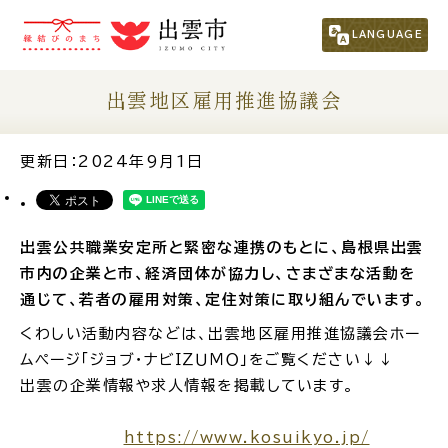
市民の方
（くらし・行政・議会）
LANGUAGE
事業者の方
出雲地区雇用推進協議会
観光される方
更新日：2024年9月1日
移住・定住をお考えの方
出雲公共職業安定所と緊密な連携のもとに、島根県出雲
市内の企業と市、経済団体が協力し、さまざまな活動を
For Foreigners
通じて、若者の雇用対策、定住対策に取り組んでいます。
外国人の方へ
くわしい活動内容などは、出雲地区雇用推進協議会ホー
ムページ「ジョブ・ナビＩＺＵＭＯ」をご覧ください↓↓
新着情報一覧
出雲の企業情報や求人情報を掲載しています。
ふるさと納税
https://www.kosuikyo.jp/