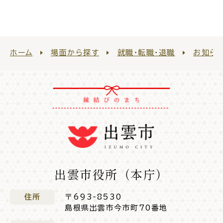
公共施設
便利なサービス
ホーム
場面から探す
就職・転職・退職
お知ら
くらしの便利情報
子育て便利帳
出雲市役所（本庁）
ごみ出し
おたすけア
各種申請書・
様式ダ
プリ
ウンロード
住所
〒693-8530
島根県出雲市今市町70番地