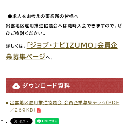
場面
探
●求人をお考えの事業所の皆様へ
から
す
出雲地区雇用推進協議会へは随時入会できますので、ぜ
ひご検討ください。
「ジョブ・ナビIZUMO」会員企
詳しくは、
業募集ページ
へ。
妊娠・出産
子育て
ダウンロード資料
入園・入学
結婚・離婚
出雲地区雇用推進協議会 会員企業募集チラシ（PDF
／269KB）
引っ越し
就職・転職・退職