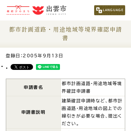
市民の方
（くらし・行政・議会）
LANGUAGE
事業者の方
都市計画道路・用途地域等境界確認申請
書
観光される方
登録日：2005年9月13日
移住・定住をお考えの方
都市計画道路・用途地域等境
For Foreigners
申請書名
外国人の方へ
界確認申請書
建築確認申請時など、都市計
新着情報一覧
画道路・用途地域の図上での
申請書説明
線引きが必要な場合、提出く
ださい。
ふるさと納税