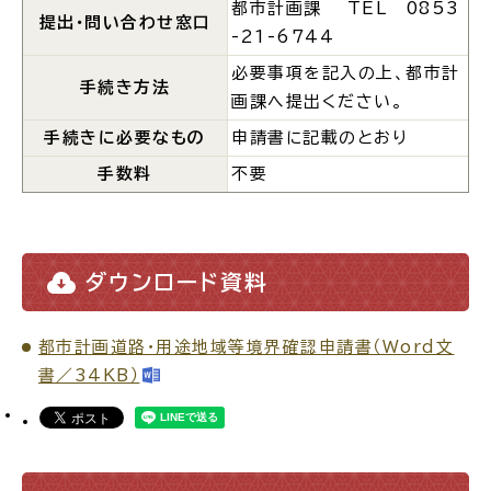
都市計画課 TEL 0853
提出・問い合わせ窓口
-21-6744
場面
探
必要事項を記入の上、都市計
から
す
手続き方法
画課へ提出ください。
手続きに必要なもの
申請書に記載のとおり
手数料
不要
妊娠・出産
子育て
ダウンロード資料
都市計画道路・用途地域等境界確認申請書（Word文
入園・入学
結婚・離婚
書／34KB）
引っ越し
就職・転職・退職