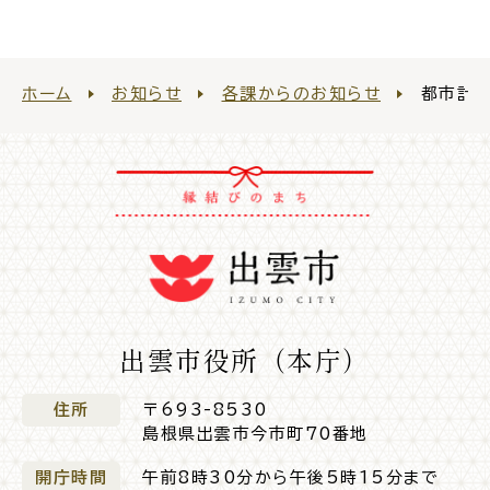
ホーム
お知らせ
各課からのお知らせ
都市計
ごみ・リサイクル
防災
各種相談窓口
担当窓口
出雲市役所（本庁）
ライフライン
公共交通
住所
〒693-8530
島根県出雲市今市町70番地
開庁時間
午前8時30分から午後5時15分まで