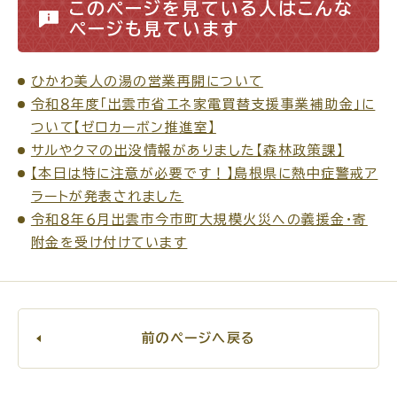
このページを見ている人はこんな
ページも見ています
ひかわ美人の湯の営業再開について
高齢者・介護
病気・ケガ
令和８年度「出雲市省エネ家電買替支援事業補助金」に
ついて【ゼロカーボン推進室】
サルやクマの出没情報がありました【森林政策課】
【本日は特に注意が必要です！】島根県に熱中症警戒ア
ラートが発表されました
おくやみ
令和８年６月出雲市今市町大規模火災への義援金・寄
附金を受け付けています
目的
探
から
す
前のページへ戻る
届出・手続・申請
税金