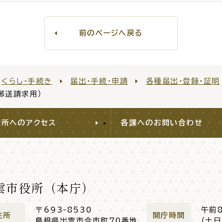
前のページへ戻る
くらし・手続き
届出・手続・申請
各種届出・登録・証明
郵送請求用）
役所へのアクセス
各課へのお問い合わせ
雲市役所（本庁）
〒693-8530
午前
住所
開庁時間
島根県出雲市今市町70番地
（土