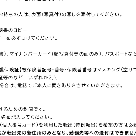
ちの人は、表面（写真付）の写しを添付してください。
窓口
ライフライン
公共
証明書のコピー
ピーを必ずつけてください。
便利なサービス
明書）、マイナンバーカード(顔写真付きの面のみ）、パスポート
護保険証【被保険者記号・番号・保険者番号はマスキング（塗りつ
等のなど いずれか２点
場合は、電話でご本人に聞き取りをさせていただきま
便利帳
ごみ出し
各種申
おたすけアプリ
様式ダウ
するための封筒です。
名を記入してください。
（個人番号カード）を利用した転出（特例転出）を希望の方は必
出雲新話2
地か転出先の新住所のみとなり、勤務先等への送付はできませ