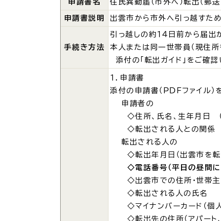
場面
探
申請書名
住民異動届（市外へ）転出（郵送
から
す
申請書説明
出雲市から市外へ引っ越すため
引っ越しの約１４日前から届出
妊娠
手続き方法
本人または同一世帯員（現住所
添付の「転出ガイド」をご確認
１．申請書
添付の申請書（ＰＤＦファイル
申請者の
引っ越し
就職・転
◇住所、氏名、生年月日 （
◇転出される人との関係
転出される人の
目的
探
◇転出年月日（出雲市を転
から
す
◇電話番号（平日の昼間に
◇出雲市での住所・世帯
届出・手
◇転出される人の氏名
◇マイナンバーカード（個人
◇転出先の住所（アパート、