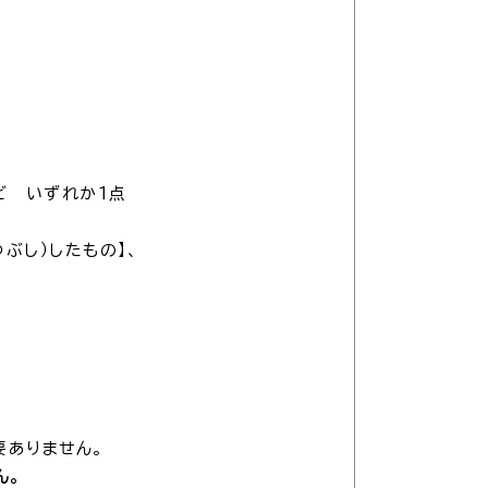
交通
公共施設
など いずれか１点
ぶし）したもの】、
す。
請書・
電子申請・
ンロード
手続きガイド
要ありません。
030
ん。