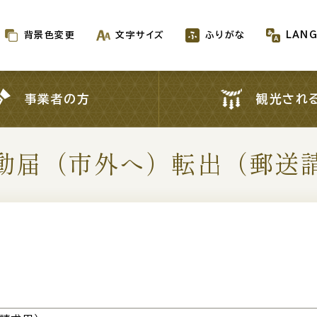
背景色変更
文字サイズ
ふりがな
LAN
背景色変更
文字サイズ
ふりがな
LAN
事業者の方
観光され
事業者の方
観光され
動届（市外へ）転出（郵送
新着情報一覧
が生成AIで作成されます