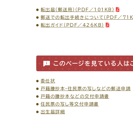
転出届（郵送用）（PDF／101KB）
郵送での転出手続きについて（PDF／71K
転出ガイド（PDF／426KB）
このページを見ている人は
委任状
戸籍謄抄本・住民票の写しなどの郵送申請
戸籍の謄抄本などの交付申請書
住民票の写し等交付申請書
出生届詳細