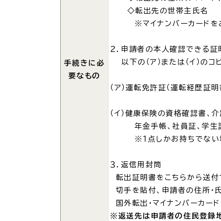
◇転出先の世帯主氏名
※マイナンバーカードをお持
各種相談窓口
担当
２．申請者の本人確認できる
以下の（ア）または（イ）のコ
手続きに必
要なもの
（ア）運転免許証（運転経歴証
（イ）健康保険の資格確認書、介
年金手帳、社員証、学生証
※１点しかお持ちでない
くらしの便利情報
子育て
３．返信用封筒
転出証明書をこちらから送付
切手を貼付、申請者の住所・氏
国外転出・マイナンバーカード
※返送先は申請者の住民登録