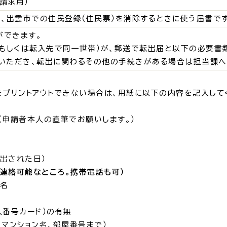
請求用）
、出雲市での住民登録（住民票）を消除するときに使う届書です
ができます。
・出産
子育て
入園
もしくは転入先で同一世帯）が、郵送で転出届と以下の必要書
いただき、転出に関わるその他の手続きがある場合は担当課へ
）をプリントアウトできない場合は、用紙に以下の内容を記入して
職・退職
高齢者・介護
病気
申請者本人の直筆でお願いします。）
出された日）
連絡可能なところ。携帯電話も可）
主名
続・申請
税金
ごみ・リ
番号カード）の有無
マンション名、部屋番号まで）