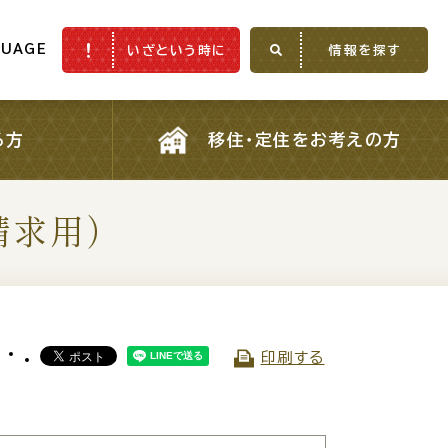
GUAGE
いざという時に
情報を探す
GUAGE
いざという時に
情報を探す
る方
移住・定住をお考えの方
る方
移住・定住をお考えの方
請求用）
ふるさと納税
印刷する