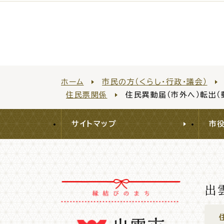
ホーム
市民の方（くらし・行政・議会）
住民票関係
住民異動届（市外へ）転出（
サイトマップ
市
出