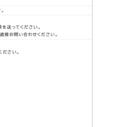
。
・入学
結婚・離婚
類を送ってください。
直接お問い合わせください。
ください。
・ケガ
おくやみ
サイクル
防災