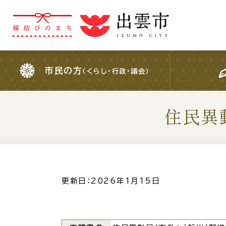
市民の方
（くらし・行政・議会）
市民の方
（くらし・行政・議会）
住民異
For Foreigners
外国人の方へ
検索結果の概要文
更新日：2026年1月15日