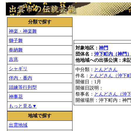
分類で探す
神楽・神楽舞
獅子舞
対象地区：
神門
奉納舞
団体名：
沖下町内（神門
吉兆
他地域への出張公演：未
シャギリ
中分類：
とんどさん
件名：
とんどさん（沖下
伴内・番内
開催日：1月
頭練等行列型
開催日説明：
祭事名：
とんどさん（沖
神事花
開催場所：沖下町内：神
もっと見る▼
地域で探す
出雲地域