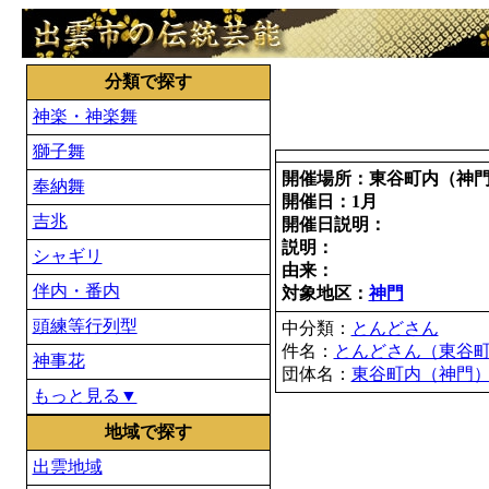
分類で探す
神楽・神楽舞
獅子舞
開催場所：東谷町内（神
奉納舞
開催日：1月
吉兆
開催日説明：
説明：
シャギリ
由来：
伴内・番内
対象地区：
神門
頭練等行列型
中分類：
とんどさん
件名：
とんどさん（東谷
神事花
団体名：
東谷町内（神門
もっと見る▼
地域で探す
出雲地域