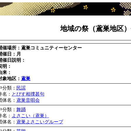
地域の祭（鳶巣地区）
開催場所：鳶巣コミュニティーセンター
開催日：月
開催日説明：
説明：
由来：
対象地区：
鳶巣
中分類：
民謡
件名：
とびす相撲甚句
団体名：
鳶巣音唄会
中分類：
舞踊
件名：
よさこい（鳶巣）
団体名：
鳶巣よさこいグループ