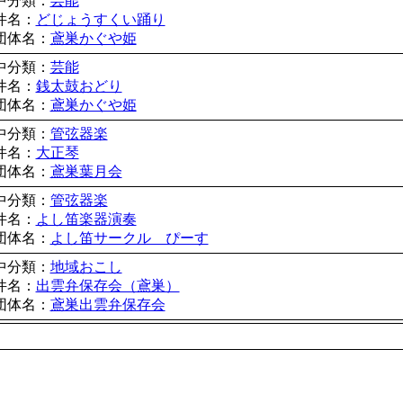
中分類：
芸能
件名：
どじょうすくい踊り
団体名：
鳶巣かぐや姫
中分類：
芸能
件名：
銭太鼓おどり
団体名：
鳶巣かぐや姫
中分類：
管弦器楽
件名：
大正琴
団体名：
鳶巣葉月会
中分類：
管弦器楽
件名：
よし笛楽器演奏
団体名：
よし笛サークル ぴーす
中分類：
地域おこし
件名：
出雲弁保存会（鳶巣）
団体名：
鳶巣出雲弁保存会