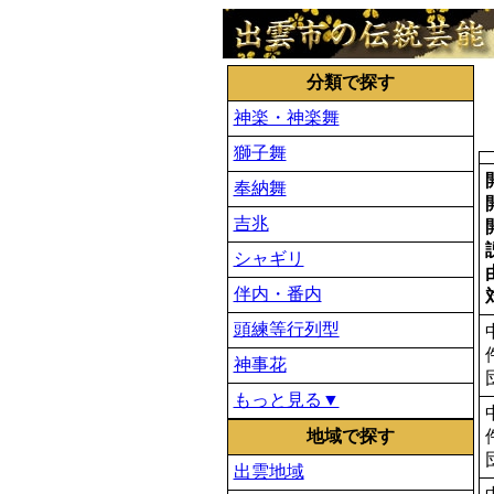
分類で探す
神楽・神楽舞
獅子舞
奉納舞
吉兆
シャギリ
伴内・番内
頭練等行列型
神事花
もっと見る▼
地域で探す
出雲地域