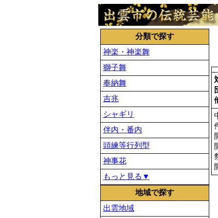
分類で探す
神楽・神楽舞
獅子舞
奉納舞
吉兆
シャギリ
伴内・番内
頭練等行列型
神事花
もっと見る▼
地域で探す
出雲地域