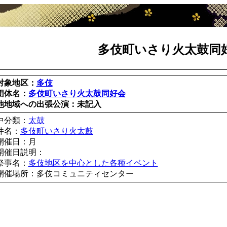
多伎町いさり火太鼓同
対象地区：
多伎
団体名：
多伎町いさり火太鼓同好会
他地域への出張公演：未記入
中分類：
太鼓
件名：
多伎町いさり火太鼓
開催日：月
開催日説明：
祭事名：
多伎地区を中心とした各種イベント
開催場所：多伎コミュニティセンター