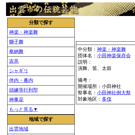
分類で探す
神楽・神楽舞
獅子舞
中分類：
神楽・神楽舞
奉納舞
団体名：
小田神楽保存会
吉兆
説明：
演舞、笛、太鼓
シャギリ
備考：
伴内・番内
開催場所：小田神社
頭練等行列型
祭事名：
小田神社例大祭
対象地区：
多伎
神事花
もっと見る▼
地域で探す
出雲地域