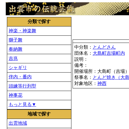
分類で探す
神楽・神楽舞
獅子舞
中分類：
とんどさん
奉納舞
団体名：
大島町吉場町内
吉兆
説明：
備考：
シャギリ
開催場所：大島町（吉場
伴内・番内
祭事名：
とんど焼き（大
対象地区：
神西
頭練等行列型
神事花
もっと見る▼
地域で探す
出雲地域