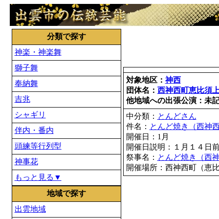
分類で探す
神楽・神楽舞
獅子舞
対象地区：
神西
奉納舞
団体名：
西神西町恵比須
吉兆
他地域への出張公演：未
シャギリ
中分類：
とんどさん
件名：
とんど焼き（西神
伴内・番内
開催日：1月
頭練等行列型
開催日説明：１月１４日
祭事名：
とんど焼き（西
神事花
開催場所：西神西町（恵
もっと見る▼
地域で探す
出雲地域