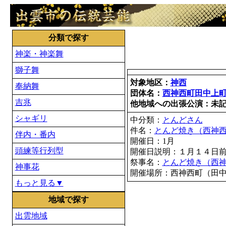
分類で探す
神楽・神楽舞
獅子舞
対象地区：
神西
奉納舞
団体名：
西神西町田中上
吉兆
他地域への出張公演：未
シャギリ
中分類：
とんどさん
件名：
とんど焼き（西神
伴内・番内
開催日：1月
頭練等行列型
開催日説明：１月１４日
祭事名：
とんど焼き（西
神事花
開催場所：西神西町（田
もっと見る▼
地域で探す
出雲地域