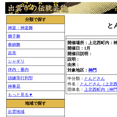
分類で探す
と
神楽・神楽舞
獅子舞
開催場所：上北西町内：
奉納舞
開催日：1月
吉兆
開催日説明：
説明：
シャギリ
由来：
伴内・番内
対象地区：
神門
頭練等行列型
中分類：
とんどさん
件名：
とんどさん（上北
神事花
団体名：
上北西町内（神
もっと見る▼
地域で探す
出雲地域