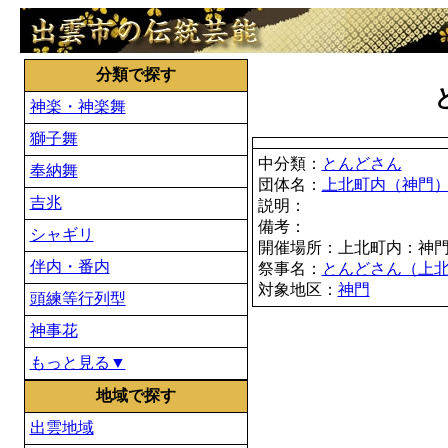
分類で探す
神楽・神楽舞
獅子舞
中分類：
とんどさん
奉納舞
団体名：
上北町内（神門
吉兆
説明：
備考：
シャギリ
開催場所：上北町内：神
伴内・番内
祭事名：
とんどさん（上
対象地区：
神門
頭練等行列型
神事花
もっと見る▼
地域で探す
出雲地域