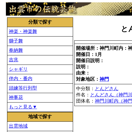
分類で探す
と
神楽・神楽舞
獅子舞
開催場所：神門川町内：
奉納舞
開催日：1月
吉兆
開催日説明：
説明：
シャギリ
由来：
伴内・番内
対象地区：
神門
頭練等行列型
中分類：
とんどさん
件名：
とんどさん（神門
神事花
団体名：
神門川町内（神
もっと見る▼
地域で探す
出雲地域