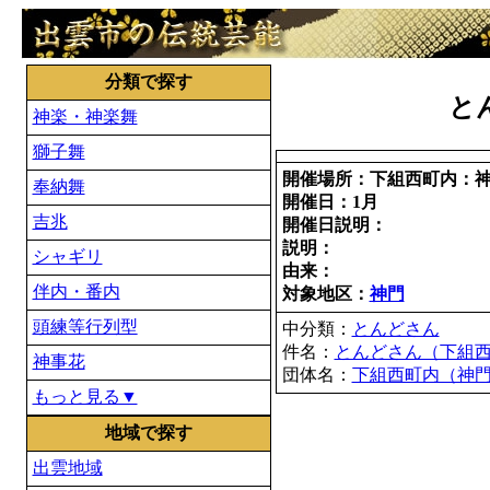
分類で探す
と
神楽・神楽舞
獅子舞
開催場所：下組西町内：
奉納舞
開催日：1月
吉兆
開催日説明：
説明：
シャギリ
由来：
伴内・番内
対象地区：
神門
頭練等行列型
中分類：
とんどさん
件名：
とんどさん（下組
神事花
団体名：
下組西町内（神
もっと見る▼
地域で探す
出雲地域