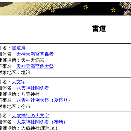
書道
件名：
書道展
団体名：
天神天満宮関係者
開催場所：天神天満宮
祭事名：
天神天満宮例大祭
対象地区：塩冶
件名：
大文字
団体名：
八雲神社関係者
開催場所：八雲神社
祭事名：
八雲神社例大祭（夏祭り）
対象地区：今市
件名：
大歳神社の大文字
団体名：
大歳神社関係者（布崎）
開催場所：大歳神社(東地区）