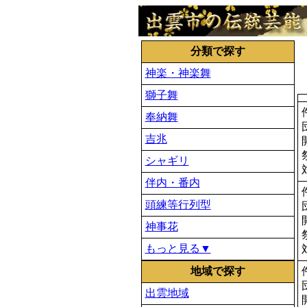
分類で探す
神楽・神楽舞
獅子舞
奉納舞
吉兆
シャギリ
伴内・番内
頭練等行列型
神事花
もっと見る▼
地域で探す
出雲地域