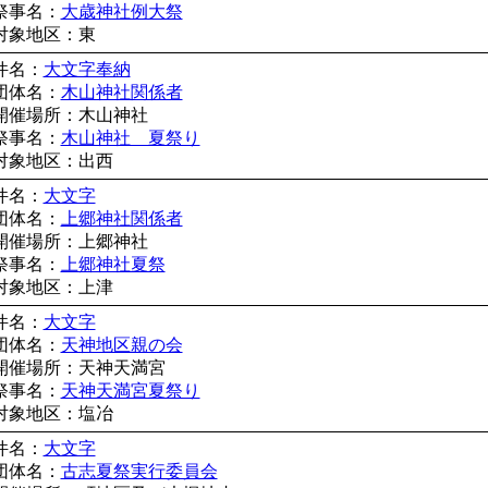
祭事名：
大歳神社例大祭
対象地区：東
件名：
大文字奉納
団体名：
木山神社関係者
開催場所：木山神社
祭事名：
木山神社 夏祭り
対象地区：出西
件名：
大文字
団体名：
上郷神社関係者
開催場所：上郷神社
祭事名：
上郷神社夏祭
対象地区：上津
件名：
大文字
団体名：
天神地区親の会
開催場所：天神天満宮
祭事名：
天神天満宮夏祭り
対象地区：塩冶
件名：
大文字
団体名：
古志夏祭実行委員会